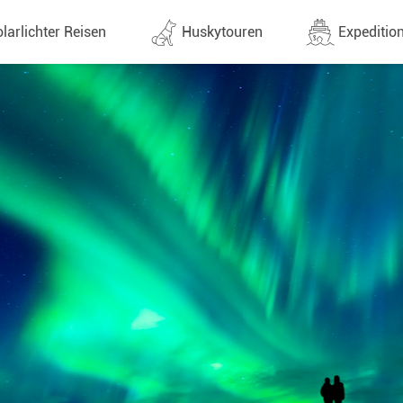
larlichter Reisen
Huskytouren
Expedition
ne (1437)
Alle Termine (646)
Alle Expeditionen 
e
Direktflüge
Expeditionensreis
Günstige 1 Stoppflüge
Antarktis Reisen
Arktis Reisen
Lappland & Skandinavien
Planung & Infos
Finnland
Schweden
Norwegen
e
Yukon