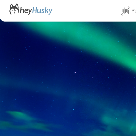
Po
Alle Termi
Direktflüg
Norwegen
Schweden
Finnland
Alaska
Yukon
Yellowknif