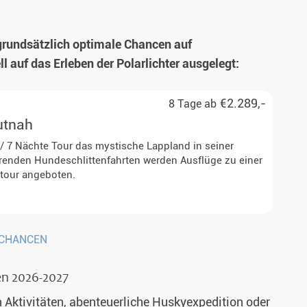
 grundsätzlich optimale Chancen auf
 auf das Erleben der Polarlichter ausgelegt:
€2.289,-
8 Tage ab
utnah
 / 7 Nächte Tour das mystische Lappland in seiner
renden Hundeschlittenfahrten werden Ausflüge zu einer
tour angeboten.
urt, Düsseldorf, München, Zürich
TCHANCEN
en 2026-2027
 Aktivitäten, abenteuerliche Huskyexpedition oder