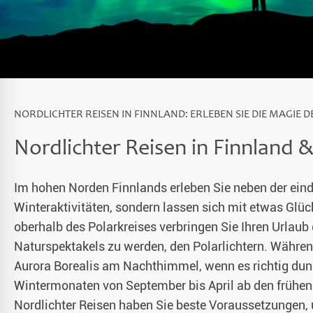
Alaska
& Spezialunterkünfte
unter Nordlichtern 2026-2027
Singlereisen
aub 2026-2027
Huskytouren mit Kindern
NORDLICHTER REISEN IN FINNLAND: ERLEBEN SIE DIE MAGIE 
en 2026
Wildnistouren von Hütte zu Hütte
Nordlichter Reisen in Finnland 
Husky Wochenende
Im hohen Norden Finnlands erleben Sie neben der eind
Deutschsprachige Guides
Winteraktivitäten, sondern lassen sich mit etwas Glü
oberhalb des Polarkreises verbringen Sie Ihren Urlau
Gruppenreisen mit Hundeschlitten
Naturspektakels zu werden, den Polarlichtern. Während
Aurora Borealis am Nachthimmel, wenn es richtig dunke
Kleidungsempfehlung
Wintermonaten von September bis April ab den frühen
Fragen und Antworten
Nordlichter Reisen haben Sie beste Voraussetzungen, 