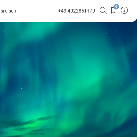
0
sreisen
+49 4022861179
(380)
en