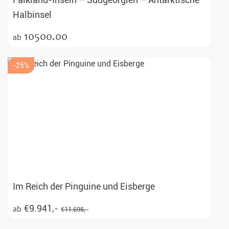
Falkland-Inseln – Südgeorgien – Antarktische
Halbinsel
10500.00
ab
-25%
Im Reich der Pinguine und Eisberge
€9.941,-
ab
€11.695,-