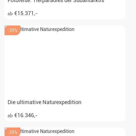
Fotoreise: Tierparadies der Subantarktis
€15.371,-
ab
-25%
Die ultimative Naturexpedition
€16.346,-
ab
-25%