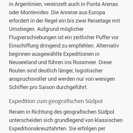
Steeple Jason und New
in Argentinien, vereinzelt auch in Punta Arenas
Island. In Südgeorgien
oder Montevideo. Die Anreise aus Europa
stehen sechs volle Tage für
erfordert in der Regel ein bis zwei Reisetage mit
wechselnde
Küstenabschnitte, große
Umstiegen. Aufgrund möglicher
Kolonien und die
Flugverschiebungen ist ein zeitlicher Puffer vor
Beobachtung von See
Einschiffung dringend zu empfehlen. Alternativ
Elefanten in der Hauptzeit
der Jungenaufzucht zur
beginnen ausgewählte Expeditionen in
Verfügung, ergänzt durch
Neuseeland und führen ins Rossmeer. Diese
historische Orte wie
Routen sind deutlich länger, logistischer
Grytviken und das Grab von
Ernest Shackleton.
anspruchsvoller und werden nur von wenigen
Schiffen pro Saison durchgeführt.
Expedition zum geografischen Südpol
Reisen in Richtung des geografischen Südpol
unterscheiden sich grundlegend von klassischen
Expeditionskreuzfahrten. Sie erfolgen per