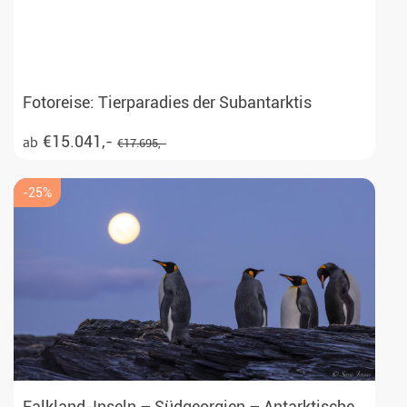
Fotoreise: Tierparadies der Subantarktis
€15.041,-
ab
€17.695,-
-25%