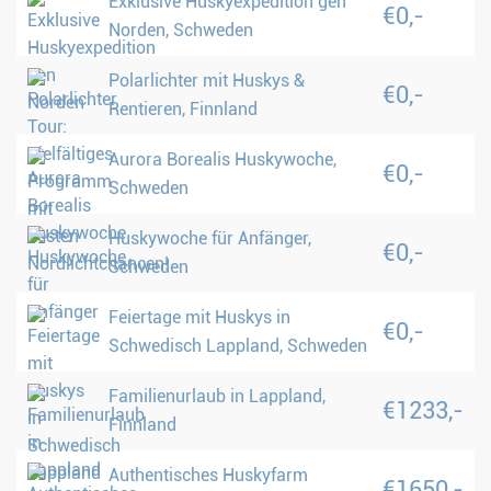
Exklusive Huskyexpedition gen
€0,-
Norden, Schweden
Polarlichter mit Huskys &
€0,-
Rentieren, Finnland
Aurora Borealis Huskywoche,
€0,-
Schweden
Huskywoche für Anfänger,
€0,-
Schweden
Feiertage mit Huskys in
€0,-
Schwedisch Lappland, Schweden
Familienurlaub in Lappland,
€1233,-
Finnland
Authentisches Huskyfarm
€1650,-