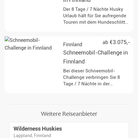
in Finnland
Der 8 Tage / 7 Nächte Husky
Urlaub hält für Sie aufregende
Touren mit dem Hundeschlitten
durch die finnische Natur
bereit. Freuen Sie sich auf
traumhafte Unterkünfte und
€3.075,-
ab
Finnland
zugleich das einfache Leben im
Schneemobil-Challenge in
hohen Norden.
Finnland
Bei dieser Schneemobil-
Challenge verbringen Sie 8
Tage / 7 Nächte in der
wunderschönen Umgebung
von Finnisch-Lappland – ganz
weit weg vom Alltagsstress. Sie
werden in kleinen Gruppen
Weitere Reiseanbieter
reisen und Ihr eigenes
Schneemobil fahren.
Wilderness Huskies
Lappland, Finnland