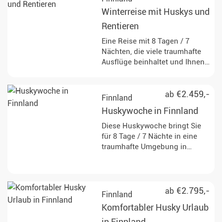
Winterreise mit Huskys und
Rentieren
Eine Reise mit 8 Tagen / 7
Nächten, die viele traumhafte
Ausflüge beinhaltet und Ihnen
den hohen Norden von seiner
schönsten Seite zeigt. Ihr
persönlicher Wintertraum
€2.459,-
ab
Finnland
erwartet Sie.
Huskywoche in Finnland
Diese Huskywoche bringt Sie
für 8 Tage / 7 Nächte in eine
traumhafte Umgebung in
Finnisch-Lappland und lässt
Sie dem Alltag schnell
entkommen. Treffen Sie
faszinierende Huskys und
€2.795,-
ab
Finnland
werden Sie zum Musher!
Komfortabler Husky Urlaub