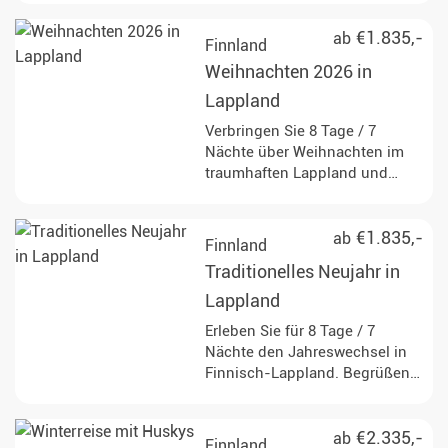
dieser 8 Tage/ 7 Nächte Reise
oder einer Reisedauer Ihrer
€1.835,-
ab
Finnland
Wahl. Hier kommt jeder
Weihnachten 2026 in
Outdoor-Fan auf seine Kosten.
Lappland
Verbringen Sie 8 Tage / 7
Nächte über Weihnachten im
traumhaften Lappland und
treffen Sie den
Weihnachtsmann persönlich.
€1.835,-
ab
Finnland
Traditionelles Neujahr in
Lappland
Erleben Sie für 8 Tage / 7
Nächte den Jahreswechsel in
Finnisch-Lappland. Begrüßen
Sie das neue Jahr inmitten der
Natur!
€2.335,-
ab
Finnland