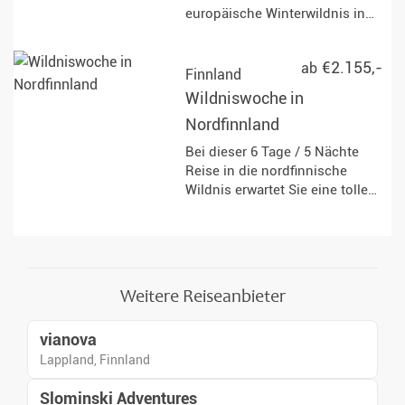
europäische Winterwildnis in
der Nähe von Ivalo und erleben
Sie eine Woche voller Husky-
€2.155,-
ab
Abenteuer, finnischer Kultur
Finnland
und atemberaubender
Wildniswoche in
Nordlichtchancen.
Nordfinnland
Bei dieser 6 Tage / 5 Nächte
Reise in die nordfinnische
Wildnis erwartet Sie eine tolle
Kombination aus
Hundeschlittenfahrten und
einer zweitägigen Husky-
Trekkingtour mit Übernachtung
im Zelt.
Weitere Reiseanbieter
vianova
Lappland, Finnland
Slominski Adventures