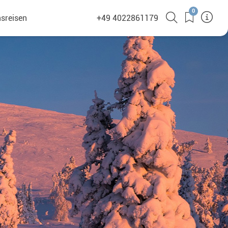
0
sreisen
+49 4022861179
(381)
en