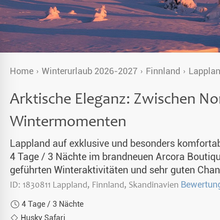
Alaska
& Spezialunterkünfte
unter Nordlichtern 2026-2027
Singlereisen
Home
Winterurlaub 2026-2027
Finnland
Lapplan
aub 2026-2027
Huskytouren mit Kindern
Arktische Eleganz: Zwischen No
en 2026
Wildnistouren von Hütte zu Hütte
Wintermomenten
Husky Wochenende
Deutschsprachige Guides
Lappland auf exklusive und besonders komfortab
4 Tage / 3 Nächte im brandneuen Arcora Boutiqu
Gruppenreisen mit Hundeschlitten
geführten Winteraktivitäten und sehr guten Chan
ID: 1830811 Lappland, Finnland, Skandinavien
Bewertun
Kleidungsempfehlung
4 Tage / 3 Nächte
Fragen und Antworten
Husky Safari