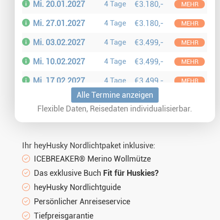
Mi. 20.01.2027
4 Tage
€3.180,-
MEHR
Mi. 27.01.2027
4 Tage
€3.180,-
MEHR
Mi. 03.02.2027
4 Tage
€3.499,-
MEHR
Mi. 10.02.2027
4 Tage
€3.499,-
MEHR
Mi. 17.02.2027
4 Tage
€3.499,-
MEHR
Alle Termine anzeigen
Mi. 24.02.2027
4 Tage
€3.499,-
MEHR
Flexible Daten, Reisedaten individualisierbar.
Mi. 03.03.2027
4 Tage
€3.180,-
MEHR
Mi. 10.03.2027
4 Tage
€3.180,-
MEHR
Ihr heyHusky Nordlichtpaket inklusive:
Mi. 17.03.2027
4 Tage
€3.180,-
MEHR
ICEBREAKER® Merino Wollmütze
Das exklusive Buch
Fit für Huskies?
Mi. 24.03.2027
4 Tage
€3.180,-
MEHR
heyHusky Nordlichtguide
Mi. 31.03.2027
4 Tage
€3.180,-
MEHR
Persönlicher Anreiseservice
Mi. 07.04.2027
4 Tage
€3.180,-
Tiefpreisgarantie
MEHR