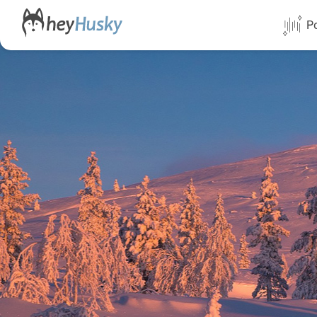
Po
Alle Termi
Direktflüg
Norwegen
Schweden
Finnland
Alaska
Yukon
Yellowknif