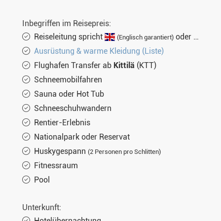
Mi. 14.04.2027
4 Tage
€3.180,-
MEHR
Inbegriffen im Reisepreis:
Mi. 21.04.2027
4 Tage
€3.180,-
MEHR
Reiseleitung spricht
oder
(Englisch garantiert)
(nich
Ausrüstung & warme Kleidung (Liste)
Mi. 28.04.2027
4 Tage
€3.180,-
MEHR
Flughafen Transfer ab
Kittilä
(KTT)
Schneemobilfahren
Sauna oder Hot Tub
Schneeschuhwandern
Rentier-Erlebnis
Nationalpark oder Reservat
Huskygespann
(2 Personen pro Schlitten)
Fitnessraum
Pool
Unterkunft:
Hotelübernachtung