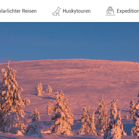
larlichter Reisen
Huskytouren
Expedition
ne (1438)
Alle Termine (632)
Alle Expeditionen 
e
Direktflüge
Expeditionensreis
Günstige 1 Stoppflüge
Antarktis Reisen
Arktis Reisen
Lappland & Skandinavien
Planung & Infos
Finnland
Schweden
Norwegen
e
Yukon