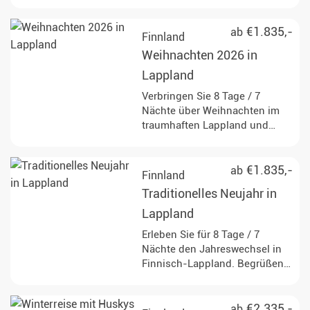
dieser 8 Tage/ 7 Nächte Reise
oder einer Reisedauer Ihrer
€1.835,-
ab
Finnland
Wahl. Hier kommt jeder
Weihnachten 2026 in
Outdoor-Fan auf seine Kosten.
Lappland
Verbringen Sie 8 Tage / 7
Nächte über Weihnachten im
traumhaften Lappland und
treffen Sie den
Weihnachtsmann persönlich.
€1.835,-
ab
Finnland
Traditionelles Neujahr in
Lappland
Erleben Sie für 8 Tage / 7
Nächte den Jahreswechsel in
Finnisch-Lappland. Begrüßen
Sie das neue Jahr inmitten der
Natur!
€2.335,-
ab