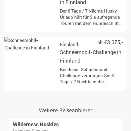
in Finnland
Der 8 Tage / 7 Nächte Husky
Urlaub hält für Sie aufregende
Touren mit dem Hundeschlitten
durch die finnische Natur
bereit. Freuen Sie sich auf
traumhafte Unterkünfte und
€3.075,-
ab
Finnland
zugleich das einfache Leben im
Schneemobil-Challenge in
hohen Norden.
Finnland
Bei dieser Schneemobil-
Challenge verbringen Sie 8
Tage / 7 Nächte in der
wunderschönen Umgebung
von Finnisch-Lappland – ganz
weit weg vom Alltagsstress. Sie
werden in kleinen Gruppen
Weitere Reiseanbieter
reisen und Ihr eigenes
Schneemobil fahren.
Wilderness Huskies