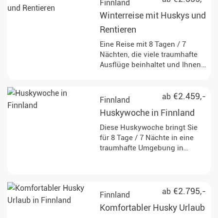
Finnland
Winterreise mit Huskys und
Rentieren
Eine Reise mit 8 Tagen / 7
Nächten, die viele traumhafte
Ausflüge beinhaltet und Ihnen
den hohen Norden von seiner
schönsten Seite zeigt. Ihr
persönlicher Wintertraum
€2.459,-
ab
Finnland
erwartet Sie.
Huskywoche in Finnland
Diese Huskywoche bringt Sie
für 8 Tage / 7 Nächte in eine
traumhafte Umgebung in
Finnisch-Lappland und lässt
Sie dem Alltag schnell
entkommen. Treffen Sie
faszinierende Huskys und
€2.795,-
ab
Finnland
werden Sie zum Musher!
Komfortabler Husky Urlaub