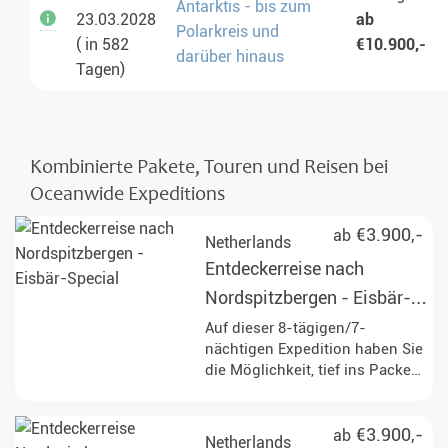
Antarktis - bis zum
23.03.2028
ab
Polarkreis und
( in 582
€10.900,-
darüber hinaus
Tagen)
Kombinierte Pakete, Touren und Reisen bei
Oceanwide Expeditions
€3.900,-
ab
Netherlands
Entdeckerreise nach
Nordspitzbergen - Eisbär-
Special
Auf dieser 8-tägigen/7-
nächtigen Expedition haben Sie
die Möglichkeit, tief ins Packeis
vorzudringen und die
beeindruckende Tierwelt
Spitzbergens, mit etwas Glück
€3.900,-
ab
Netherlands