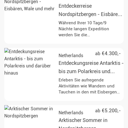
sogar majestätische Eisbären,
Entdeckerreise
hautnah zu erleben. Genießen
Sie unvergessliche Erlebnisse
Nordspitzbergen - Eisbären,
in der Mitternachtssonne und
Wale und mehr
Während Ihrer 10 Tage/9
entdecken Sie die arktische
Nächte langen Expedition
Wildnis!
werden Sie die
beeindruckenden Landschaften
Nordspitzbergens erkunden.
Halten Sie Ausschau nach
€4.300,-
ab
Netherlands
Eisbären, Wale und anderen
Entdeckungsreise Antarktis -
faszinierenden Tierarten,
während Sie durch die
bis zum Polarkreis und
atemberaubende Eislandschaft
darüber hinaus
Erleben Sie aufregende
navigieren.
Aktivitäten wie Wandern und
Tauchen in den mit Eisbergen
gefüllten Gewässern der
Antarktis, während Sie
vielfältige Wildtiere
€5.200,-
ab
Netherlands
beobachten, darunter
Arktischer Sommer in
Buckelwale, Pinguine und