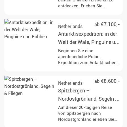
besten Chancen Eisbären zu
entdecken. Erleben Sie
Spitzbergen bei einer
Umrundung, tauchen Sie in
faszinierende Landschaften ein
€7.100,-
ab
Netherlands
und beobachten Sie
Antarktisexpedition: in der
vorbeiziehende Fjorde.
Welt der Wale, Pinguine und
Robben
Beginnen Sie eine
abenteuerliche Polar-
Expedition zum Antarktischen
Kreis, erkunden Sie ikonische
Orte wie Elephant Island und
das Weddellmeer, während Sie
€8.600,-
ab
Netherlands
an Aktivitäten wie Zodiac-
Spitzbergen –
Ausflügen, Kajakfahren und der
Beobachtung von Wildtieren
Nordostgrönland, Segeln &
teilnehmen. Erleben Sie die
Fliegen
Auf dieser 20-tägigen Reise
atemberaubenden
von Spitzbergen nach
Landschaften und die reiche
Nordostgrönland erleben Sie
Meeresfauna, einschließlich der
die unberührte Arktis. Halten