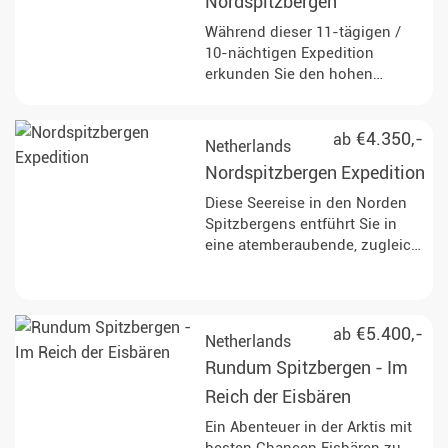
Robben an verschiedenen
Nordspitzbergen
atemberaubenden Orten wie
Während dieser 11-tägigen /
Deception Island und Paradise
10-nächtigen Expedition
Bay. Genießen Sie Zodiac-
erkunden Sie den hohen
Kreuzfahrten und Landungen,
Norden von Spitzbergen im
die atemberaubende Ausblicke
arktischen Sommer. Die Reise
auf Gletscher bieten und die
führt zu entlegenen Fjorden,
€4.350,-
ab
Netherlands
Möglichkeit, den antarktischen
mächtigen Gletschern und
Kontinent zu betreten.
Nordspitzbergen Expedition
weiten Tundralandschaften.
Unterwegs haben Sie die
Diese Seereise in den Norden
Gelegenheit, Eisbären, Rentiere
Spitzbergens entführt Sie in
und seltene Vogelarten in
eine atemberaubende, zugleich
ihrem natürlichen Lebensraum
extreme Natur und
zu beobachten und mehr über
eindrucksvollste Landschaft,
die Geschichte des Walfangs
welche die Arktis zu bieten hat.
und die geologischen
Halten Sie nach wilden Tieren
€5.400,-
ab
Netherlands
Besonderheiten der Region zu
und vor allem dem König der
Rundum Spitzbergen - Im
erfahren.
Arktis, dem Eisbären Ausschau!
Reich der Eisbären
Ein Abenteuer in der Arktis mit