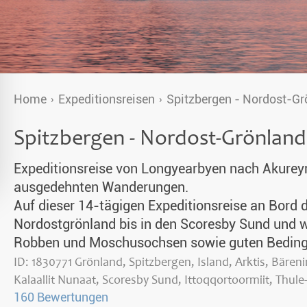
Home
Expeditionsreisen
Spitzbergen - Nordost-Gr
Spitzbergen - Nordost-Grönland
Expeditionsreise von Longyearbyen nach Akureyri
ausgedehnten Wanderungen.
Auf dieser 14-tägigen Expeditionsreise an Bord 
Nordostgrönland bis in den Scoresby Sund und w
Robben und Moschusochsen sowie guten Bedingu
isch garantiert)
ID: 1830771 Grönland, Spitzbergen, Island, Arktis, Bären
Kalaallit Nunaat, Scoresby Sund, Ittoqqortoormiit, Thu
160 Bewertungen