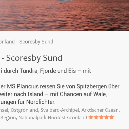
önland - Scoresby Sund
 - Scoresby Sund
 durch Tundra, Fjorde und Eis – mit
der MS Plancius reisen Sie von Spitzbergen über
eiter nach Island – mit Chancen auf Wale,
ngen für Nordlichter.
insel, Ostgrönland, Svalbard-Archipel, Arktischer Ozean,
le-Region, Nationalpark Nordost-Grönland
●●●●●