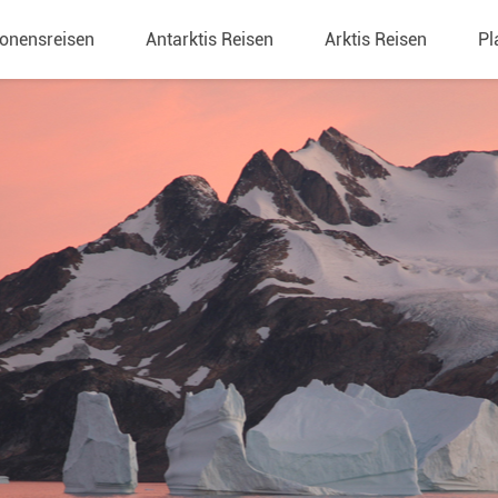
ionensreisen
Antarktis Reisen
Arktis Reisen
Pl
Spitzbergen
Exped
Exped
Ange