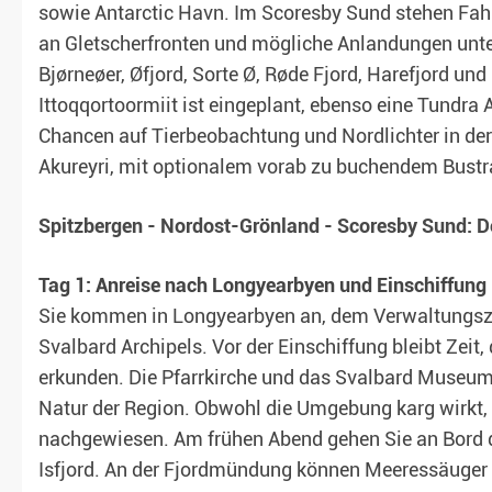
sowie Antarctic Havn. Im Scoresby Sund stehen Fahr
an Gletscherfronten und mögliche Anlandungen unte
Bjørneøer, Øfjord, Sorte Ø, Røde Fjord, Harefjord u
Ittoqqortoormiit ist eingeplant, ebenso eine Tundra 
Chancen auf Tierbeobachtung und Nordlichter in der 
Akureyri, mit optionalem vorab zu buchendem Bustr
Spitzbergen - Nordost-Grönland - Scoresby Sund: De
Tag 1: Anreise nach Longyearbyen und Einschiffung
Sie kommen in Longyearbyen an, dem Verwaltungsze
Svalbard Archipels. Vor der Einschiffung bleibt Zeit
erkunden. Die Pfarrkirche und das Svalbard Museum 
Natur der Region. Obwohl die Umgebung karg wirkt,
nachgewiesen. Am frühen Abend gehen Sie an Bord de
Isfjord. An der Fjordmündung können Meeressäuger a