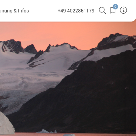
0
anung & Infos
+49 4022861179
ition FAQ
itionsschiffe
bote