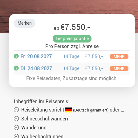
Merken
€7.550,-
ab
Tiefpreisgarantie
Pro Person zzgl. Anreise
Fr. 20.08.2027
14 Tage
€7.550,-
MEHR
Di. 24.08.2027
14 Tage
€7.550,-
MEHR
Fixe Reisedaten, Zusatztage sind möglich.
Inbegriffen im Reisepreis:
Reiseleitung spricht
oder
(Deutsch garantiert)
(Engl
Schneeschuhwandern
Wanderung
Walbeobachtungen