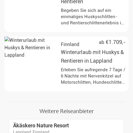
oder sich bereits darin verliebt
Rentieren
haben.
Begeben Sie sich auf ein
einmaliges Huskyschlitten-
und Rentierschlittenerlebnis in
der finnischen Wildnis und
genießen Sie gleichzeitig den
Komfort Ihrer luxuriösen
€1.709,-
ab
Finnland
Unterkunft in der malerischen
Winterurlaub mit Huskys &
Umgebung von Iso Syöte.
Rentieren in Lappland
Erleben Sie aufregende 7 Tage /
6 Nächte mit Nervenkitzel auf
Motorschlitten, Hundeschlitten
und vieles mehr im
wunderschönen Finnisch-
Lappland.
Weitere Reiseanbieter
Äkäskero Nature Resort
Lappland, Finnland