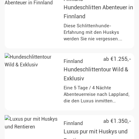
Hundeschlitten Abenteuer in
Finnland
Diese Schlittenhunde-
Erfahrung mit den Huskys
werden Sie nie vergessen.
Entdecken Sie eine
atemberaubende Landschaft
und entkommen Sie dem Alltag
€1.255,-
ab
Finnland
in den schneebedeckten
Hundeschlittentour Wild &
Wäldern Finnlands.
Exklusiv
Eine 5 Tage / 4 Nächte
Abenteuerreise nach Lappland,
die den Luxus inmitten
winterlicher Ruhe mit rustikaler
Tradition verbindet. Diese Tour
ist für alle geeignet, die die
€1.350,-
ab
Finnland
wilde Schönheit des hohen
Luxus pur mit Huskys und
Nordens kennenlernen wollen