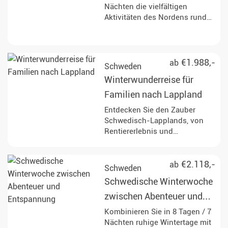
Nächten die vielfältigen
Aktivitäten des Nordens rund
um Huskys, Rentiere,
Schneemobile und Nordlichter.
€1.988,-
ab
Schweden
Winterwunderreise für
Familien nach Lappland
Entdecken Sie den Zauber
Schwedisch-Lapplands, von
Rentiererlebnis und
Schneemobilsafari bis hin zu
einer Huskytour und
Schneeschuhwanderung.
€2.118,-
ab
Schweden
Schwedische Winterwoche
zwischen Abenteuer und
Entspannung
Kombinieren Sie in 8 Tagen / 7
Nächten ruhige Wintertage mit