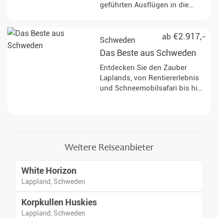
geführten Ausflügen in die
winterliche Natur
Nordschwedens.
€2.917,-
ab
Schweden
Das Beste aus Schweden
Entdecken Sie den Zauber
Laplands, von Rentiererlebnis
und Schneemobilsafari bis hin
zu einer zweitägigen Huskytour
mit Wildnisübernachtung und
Nordlichtbeobachtungen.
Weitere Reiseanbieter
White Horizon
Lappland, Schweden
Korpkullen Huskies
Lappland, Schweden