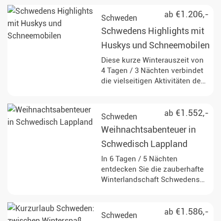
wenn sie Ihren Schlitten durch
die dichten Wälder und über
€1.206,-
ab
Schweden
die zugefrorenen Seen ziehen.
Schwedens Highlights mit
Lernen Sie die Schönheit der
Umgebung bei einer
Huskys und Schneemobilen
nächtlichen
Diese kurze Winterauszeit von
Schneeschuhwanderung
4 Tagen / 3 Nächten verbindet
kennen und bewundern Sie mit
die vielseitigen Aktivitäten des
etwas Glück die tanzenden
Nordens zu einem
Nordlichter.
abwechslungsreichen Paket.
€1.552,-
ab
Schweden
Weihnachtsabenteuer in
Schwedisch Lappland
In 6 Tagen / 5 Nächten
entdecken Sie die zauberhafte
Winterlandschaft Schwedens
unter anderem bei einer
spannenden Huskytour, lernen
die samische Kultur kennen
€1.586,-
ab
Schweden