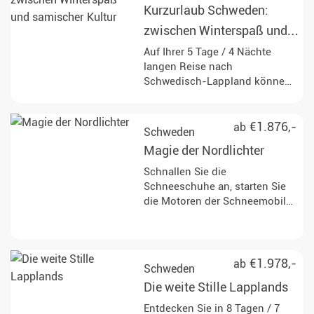
und beobachten die
Kurzurlaub Schweden:
beeindruckenden Nordlichter.
zwischen Winterspaß und
samischer Kultur
Auf Ihrer 5 Tage / 4 Nächte
langen Reise nach
Schwedisch-Lappland können
Sie das Leben der Sami
hautnah kennenlernen und per
Schneemobil, Schneeschuhen
€1.876,-
ab
Schweden
oder Hundeschlitten die
Magie der Nordlichter
schneebedeckte Natur
erkunden.
Schnallen Sie die
Schneeschuhe an, starten Sie
die Motoren der Schneemobile
und steigen Sie auf die Kufen
eines Hundeschlittens.
€1.978,-
ab
Schweden
Die weite Stille Lapplands
Entdecken Sie in 8 Tagen / 7