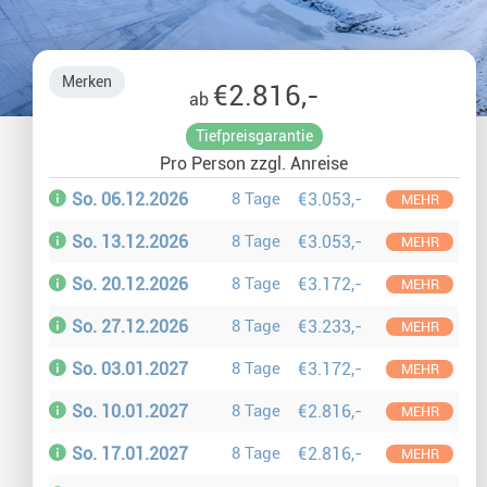
Glasiglus 
Merken
€2.816,-
ab
Silvester 
Tiefpreisgarantie
Pro Person zzgl. Anreise
Winterurl
So. 06.12.2026
8 Tage
€3.053,-
MEHR
Weihnacht
So. 13.12.2026
8 Tage
€3.053,-
MEHR
So. 20.12.2026
8 Tage
€3.172,-
MEHR
So. 27.12.2026
8 Tage
€3.233,-
MEHR
So. 03.01.2027
8 Tage
€3.172,-
MEHR
So. 10.01.2027
8 Tage
€2.816,-
MEHR
So. 17.01.2027
8 Tage
€2.816,-
MEHR