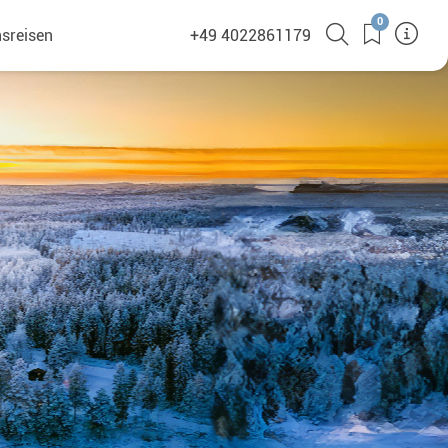
0
sreisen
+49 4022861179
(380)
en