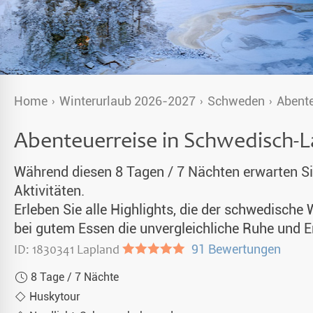
Alaska
& Spezialunterkünfte
unter Nordlichtern 2026-2027
Singlereisen
Home
Winterurlaub 2026-2027
Schweden
Abente
aub 2026-2027
Huskytouren mit Kindern
Abenteuerreise in Schwedisch-
en 2026
Wildnistouren von Hütte zu Hütte
Während diesen 8 Tagen / 7 Nächten erwarten S
Husky Wochenende
Aktivitäten.
Deutschsprachige Guides
Erleben Sie alle Highlights, die der schwedische
bei gutem Essen die unvergleichliche Ruhe und 
Gruppenreisen mit Hundeschlitten
ID: 1830341 Lapland
●●●●●
91 Bewertungen
Kleidungsempfehlung
8 Tage / 7 Nächte
Huskytour
Fragen und Antworten