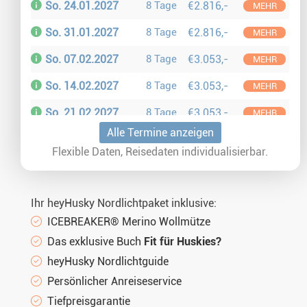
So. 24.01.2027
8 Tage
€2.816,-
MEHR
So. 31.01.2027
8 Tage
€2.816,-
MEHR
So. 07.02.2027
8 Tage
€3.053,-
MEHR
So. 14.02.2027
8 Tage
€3.053,-
MEHR
So. 21.02.2027
8 Tage
€3.053,-
MEHR
Alle Termine anzeigen
So. 28.02.2027
8 Tage
€3.053,-
MEHR
Flexible Daten, Reisedaten individualisierbar.
So. 07.03.2027
8 Tage
€2.816,-
MEHR
So. 14.03.2027
8 Tage
€2.816,-
MEHR
Ihr heyHusky Nordlichtpaket inklusive:
So. 21.03.2027
8 Tage
€2.816,-
MEHR
ICEBREAKER® Merino Wollmütze
Das exklusive Buch
Fit für Huskies?
So. 28.03.2027
8 Tage
€2.816,-
MEHR
heyHusky Nordlichtguide
Persönlicher Anreiseservice
Tiefpreisgarantie