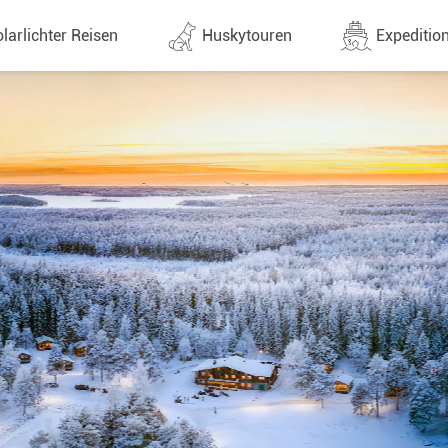
larlichter Reisen
Huskytouren
Expedition
ne (1437)
Alle Termine (630)
Alle Expeditionen 
e
Direktflüge
Expeditionensreis
Günstige 1 Stoppflüge
Antarktis Reisen
Arktis Reisen
Lappland & Skandinavien
Planung & Infos
Finnland
Schweden
Norwegen
e
Yukon