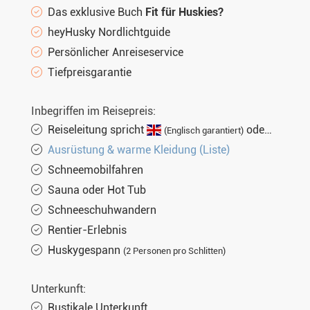
Das exklusive Buch
Fit für Huskies?
heyHusky Nordlichtguide
Persönlicher Anreiseservice
Tiefpreisgarantie
Inbegriffen im Reisepreis:
Reiseleitung spricht
oder
(Englisch garantiert)
(nich
Ausrüstung & warme Kleidung (Liste)
Schneemobilfahren
Sauna oder Hot Tub
Schneeschuhwandern
Rentier-Erlebnis
Huskygespann
(2 Personen pro Schlitten)
Unterkunft:
Rustikale Unterkunft