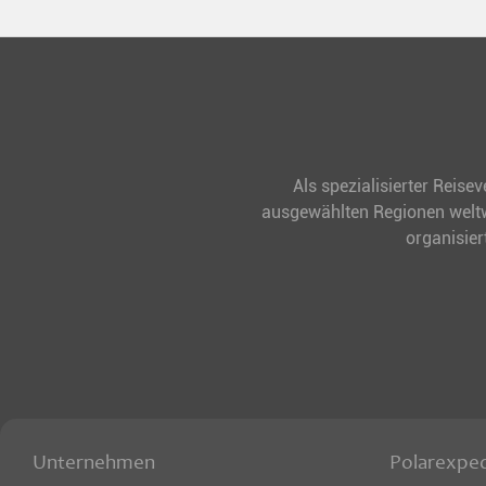
Als spezialisierter Reise
ausgewählten Regionen weltwe
organisier
Unternehmen
Polarexped