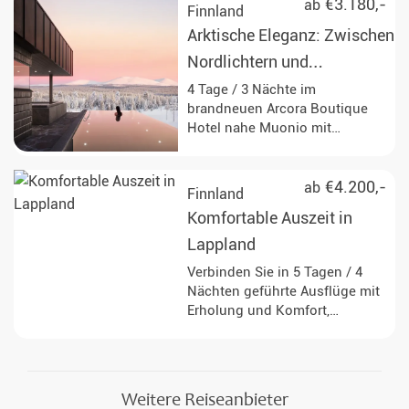
€3.180,-
ab
Finnland
Arktische Eleganz: Zwischen
Nordlichtern und
Wintermomenten
4 Tage / 3 Nächte im
brandneuen Arcora Boutique
Hotel nahe Muonio mit
Vollpension, täglichen
geführten Winteraktivitäten und
sehr guten Chancen auf
€4.200,-
ab
Finnland
Nordlichter.
Komfortable Auszeit in
Lappland
Verbinden Sie in 5 Tagen / 4
Nächten geführte Ausflüge mit
Erholung und Komfort,
während Sie in einer Suite mit
großen Panoramafenstern
übernachten - ideal für die
Beobachtung des
Weitere Reiseanbieter
Nachthimmels direkt vom Bett.