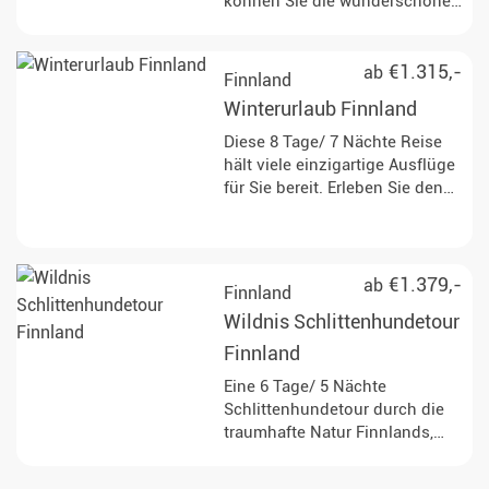
können Sie die wunderschöne
finnische Winterlandschaft
erleben und beim
Hundeschlittenfahren,
€1.315,-
ab
Finnland
Schneeschuhwandern und
Winterurlaub Finnland
Schneemobilfahren die wahre
Wildnis Skandinaviens
Diese 8 Tage/ 7 Nächte Reise
entdecken.
hält viele einzigartige Ausflüge
für Sie bereit. Erleben Sie den
Winter von seiner schönsten
Seite und entdecken Sie die
Wildnis in Skandinavien.
€1.379,-
ab
Finnland
Wildnis Schlittenhundetour
Finnland
Eine 6 Tage/ 5 Nächte
Schlittenhundetour durch die
traumhafte Natur Finnlands,
über zugefrorene Seen und
Moore und durch tief