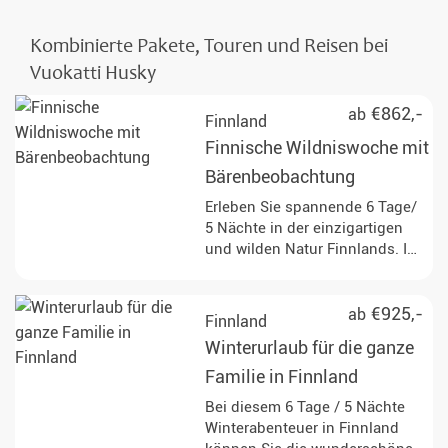
Kombinierte Pakete, Touren und Reisen bei
Vuokatti Husky
€862,-
ab
Finnland
Finnische Wildniswoche mit
Bärenbeobachtung
Erleben Sie spannende 6 Tage/
5 Nächte in der einzigartigen
und wilden Natur Finnlands. Im
Herzen Finnlands beobachten
Sie Braunbären in freier
Wildbahn und verbringen einen
€925,-
ab
Finnland
naturnahen Urlaub voller
Winterurlaub für die ganze
Abenteuer.
Familie in Finnland
Bei diesem 6 Tage / 5 Nächte
Winterabenteuer in Finnland