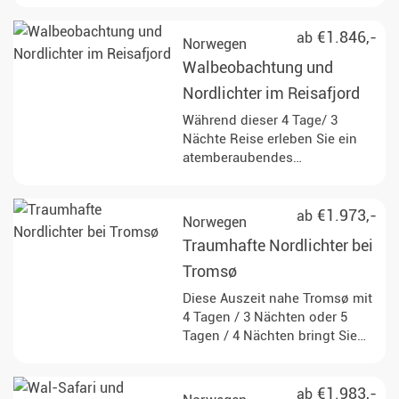
einzigartiger Lage
€1.846,-
ab
Norwegen
Walbeobachtung und
Nordlichter im Reisafjord
Während dieser 4 Tage/ 3
Nächte Reise erleben Sie ein
atemberaubendes
Walbeobachtungsabenteuer
und übernachten in einer
komfortablen Lodge im Herzen
€1.973,-
ab
Norwegen
des Reisatals.
Traumhafte Nordlichter bei
Tromsø
Diese Auszeit nahe Tromsø mit
4 Tagen / 3 Nächten oder 5
Tagen / 4 Nächten bringt Sie
bei passenden
Wetterbedingungen an einen
Ort mit sehr guten Chancen auf
€1.983,-
ab