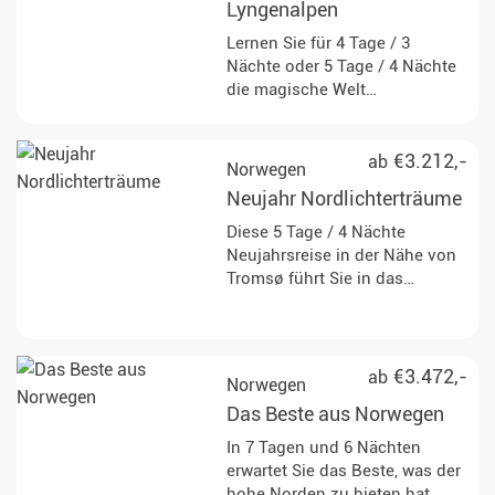
beeindruckenden Tiere. Abends
Lyngenalpen
leuchten die Nordlichter über
Lernen Sie für 4 Tage / 3
Ihnen und zeigen ihren
Nächte oder 5 Tage / 4 Nächte
einzigartigen Tanz am
die magische Welt
Sternenhimmel.
Nordnorwegens mit einer
unvergesslichen Kombination
aus Nordlichterbeobachtung
€3.212,-
ab
Norwegen
und verschiedenen,
Neujahr Nordlichterträume
spannenden Tagesaktivitäten
kennen.
Diese 5 Tage / 4 Nächte
Neujahrsreise in der Nähe von
Tromsø führt Sie in das
Kernland der Nordlichter. Das
arktische Nordnorwegen
erwartet Sie mit
atemberaubender Natur und
€3.472,-
ab
Norwegen
abenteuerlichen Aktivitäten wie
Das Beste aus Norwegen
einer Fahrt mit dem
Schneemobil und einer
In 7 Tagen und 6 Nächten
Schneeschuhwanderung.
erwartet Sie das Beste, was der
hohe Norden zu bieten hat.