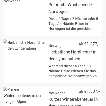
Polarlicht Wochenende
Norwegen
Diese 4 Tage / 3 Nächte oder 5
Tage / 4 Nächte Reise in
Norwegen ist die perfekte
Auszeit in traumhafter
Umgebung. Mit optimalen
Chancen auf Polarlichter
€1.377,-
ab
Norwegen
verbringen Sie hier eine
Herbstliche Nordlichter in
einzigartige Zeit, die Sie ganz
nach Ihren eigenen
den Lyngenalpen
Vorstellungen gestalten.
Während dieser 4 Tage / 3
Nächte Reise erleben Sie das
herbstliche Nordnorwegen von
seinen schönsten Seiten.
Beobachten Sie die Nordlichter,
wandern Sie durch einzigartige
€1.537,-
ab
Norwegen
Natur und tauchen Sie ganz ein
Kurzes Winterabenteuer in
in dieses erstaunliche Land.