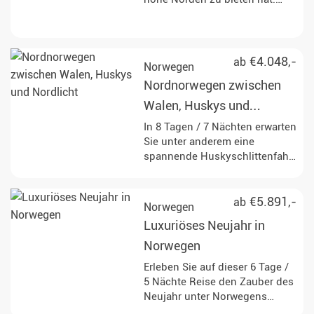
Diese Reise in Nordnorwegen
vereint die traumhafte Natur an
der wilden Küste und
traditionelle sowie einzigartige
€4.048,-
ab
Norwegen
Aktivitäten.
Nordnorwegen zwischen
Walen, Huskys und
Nordlicht
In 8 Tagen / 7 Nächten erwarten
Sie unter anderem eine
spannende Huskyschlittenfahrt
und beeindruckende
Walsichtungen inmitten der
Ruhe der arktischen Natur.
€5.891,-
ab
Norwegen
Luxuriöses Neujahr in
Norwegen
Erleben Sie auf dieser 6 Tage /
5 Nächte Reise den Zauber des
Neujahr unter Norwegens
Nordlichtern mit