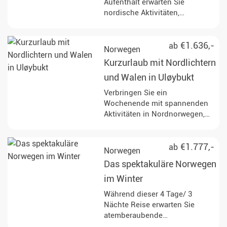
Aufenthalt erwarten Sie
nordische Aktivitäten,
entspannende Spa-Momente
und die hervorragende
Chancen auf die Nordlichter.
€1.636,-
ab
Norwegen
Kurzurlaub mit Nordlichtern
und Walen in Uløybukt
Verbringen Sie ein
Wochenende mit spannenden
Aktivitäten in Nordnorwegen,
nahe Tromsø.
€1.777,-
ab
Norwegen
Das spektakuläre Norwegen
im Winter
Während dieser 4 Tage/ 3
Nächte Reise erwarten Sie
atemberaubende
Wintererlebnisse in