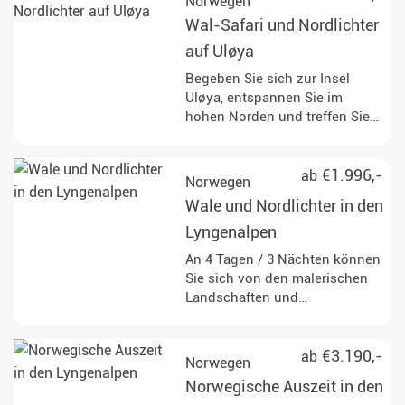
Norwegen
die Beobachtung der
Wal-Safari und Nordlichter
Nordlichter.
auf Uløya
Begeben Sie sich zur Insel
Uløya, entspannen Sie im
hohen Norden und treffen Sie
Orcas und Buckelwale aus
nächster Nähe.
€1.996,-
ab
Norwegen
Wale und Nordlichter in den
Lyngenalpen
An 4 Tagen / 3 Nächten können
Sie sich von den malerischen
Landschaften und
Naturspektakeln
Nordnorwegens begeistern
lassen. Gehen Sie auf
€3.190,-
ab
Norwegen
Walbeobachtung und staunen
Norwegische Auszeit in den
Sie über diese