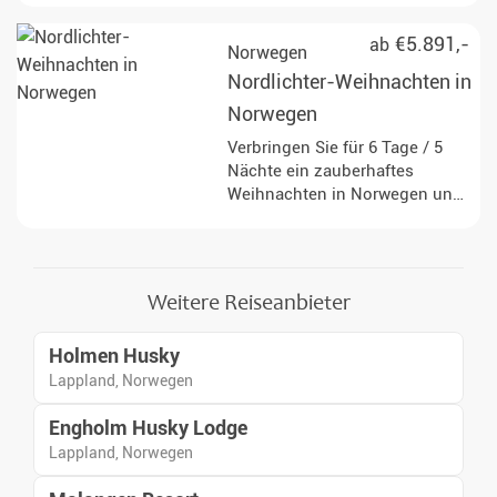
Huskyschlittenfahrt,
Walbeobachtung und
€5.891,-
ab
Norwegen
Schneemobilsafari.
Nordlichter-Weihnachten in
Norwegen
Verbringen Sie für 6 Tage / 5
Nächte ein zauberhaftes
Weihnachten in Norwegen und
lassen Sie sich bei vielseitigen
Aktivitäten von der Schönheit
des hohen Nordens begeistern.
Weitere Reiseanbieter
Holmen Husky
Lappland, Norwegen
Engholm Husky Lodge
Lappland, Norwegen