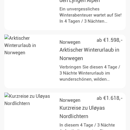
den Lyngen Alpen
Ein unvergessliches
Winterabenteuer wartet auf Sie!
In 4 Tagen / 3 Nächten
erkunden Sie mit einem
Hundeschlitten oder
Schneemobil die zauberhafte
€1.598,-
ab
Norwegen
Natur der Lyngen Alpen.
Arktischer Winterurlaub in
Norwegen
Verbringen Sie diesen 4 Tage /
3 Nächte Winterurlaub im
wunderschönen, wilden
Norwegen. Aufregende
Aktivitäten runden die Reise ab
und machen Ihr arktisches
€1.618,-
ab
Norwegen
Erlebnis unvergesslich.
Kurzreise zu Uløyas
Nordlichtern
In diesem 4 Tage / 3 Nächte