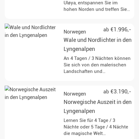
Uløya, entspannen Sie im
hohen Norden und treffen Sie
Orcas und Buckelwale aus
nächster Nähe.
€1.996,-
ab
Norwegen
Wale und Nordlichter in den
Lyngenalpen
An 4 Tagen / 3 Nächten können
Sie sich von den malerischen
Landschaften und
Naturspektakeln
Nordnorwegens begeistern
lassen. Gehen Sie auf
€3.190,-
ab
Norwegen
Walbeobachtung und staunen
Norwegische Auszeit in den
Sie über diese
beeindruckenden Tiere. Abends
Lyngenalpen
leuchten die Nordlichter über
Lernen Sie für 4 Tage / 3
Ihnen und zeigen ihren
Nächte oder 5 Tage / 4 Nächte
einzigartigen Tanz am
die magische Welt
Sternenhimmel.