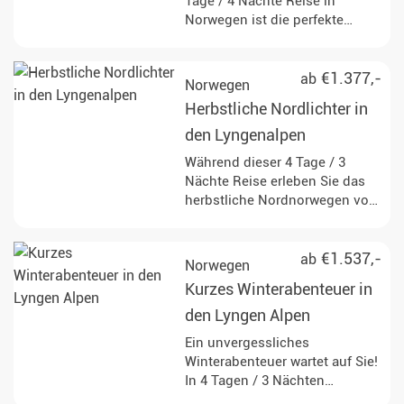
Tage / 4 Nächte Reise in
Norwegen ist die perfekte
Auszeit in traumhafter
Umgebung. Mit optimalen
Chancen auf Polarlichter
€1.377,-
ab
Norwegen
verbringen Sie hier eine
Herbstliche Nordlichter in
einzigartige Zeit, die Sie ganz
nach Ihren eigenen
den Lyngenalpen
Vorstellungen gestalten.
Während dieser 4 Tage / 3
Nächte Reise erleben Sie das
herbstliche Nordnorwegen von
seinen schönsten Seiten.
Beobachten Sie die Nordlichter,
wandern Sie durch einzigartige
€1.537,-
ab
Norwegen
Natur und tauchen Sie ganz ein
Kurzes Winterabenteuer in
in dieses erstaunliche Land.
den Lyngen Alpen
Ein unvergessliches
Winterabenteuer wartet auf Sie!
In 4 Tagen / 3 Nächten
erkunden Sie mit einem