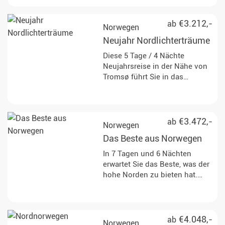
Nordnorwegens mit einer
unvergesslichen Kombination
aus Nordlichterbeobachtung
€3.212,-
ab
Norwegen
und verschiedenen,
Neujahr Nordlichterträume
spannenden Tagesaktivitäten
kennen.
Diese 5 Tage / 4 Nächte
Neujahrsreise in der Nähe von
Tromsø führt Sie in das
Kernland der Nordlichter. Das
arktische Nordnorwegen
erwartet Sie mit
atemberaubender Natur und
€3.472,-
ab
Norwegen
abenteuerlichen Aktivitäten wie
Das Beste aus Norwegen
einer Fahrt mit dem
Schneemobil und einer
In 7 Tagen und 6 Nächten
Schneeschuhwanderung.
erwartet Sie das Beste, was der
hohe Norden zu bieten hat.
Diese Reise in Nordnorwegen
vereint die traumhafte Natur an
der wilden Küste und
traditionelle sowie einzigartige
€4.048,-
ab
Norwegen