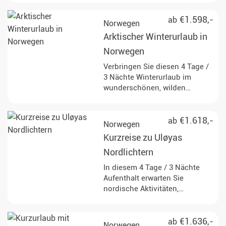
Hundeschlitten oder
Schneemobil die zauberhafte
€1.598,-
ab
Norwegen
Natur der Lyngen Alpen.
Arktischer Winterurlaub in
Norwegen
Verbringen Sie diesen 4 Tage /
3 Nächte Winterurlaub im
wunderschönen, wilden
Norwegen. Aufregende
Aktivitäten runden die Reise ab
und machen Ihr arktisches
€1.618,-
ab
Norwegen
Erlebnis unvergesslich.
Kurzreise zu Uløyas
Nordlichtern
In diesem 4 Tage / 3 Nächte
Aufenthalt erwarten Sie
nordische Aktivitäten,
entspannende Spa-Momente
und die hervorragende
Chancen auf die Nordlichter.
€1.636,-
ab
Norwegen