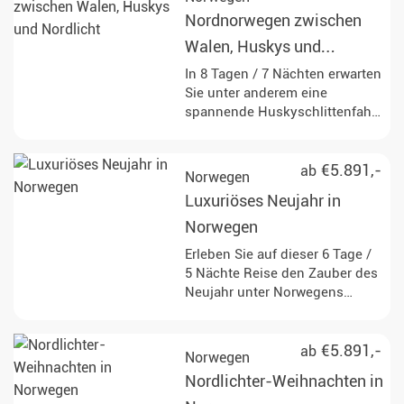
Aktivitäten.
Nordnorwegen zwischen
Walen, Huskys und
Nordlicht
In 8 Tagen / 7 Nächten erwarten
Sie unter anderem eine
spannende Huskyschlittenfahrt
und beeindruckende
Walsichtungen inmitten der
Ruhe der arktischen Natur.
€5.891,-
ab
Norwegen
Luxuriöses Neujahr in
Norwegen
Erleben Sie auf dieser 6 Tage /
5 Nächte Reise den Zauber des
Neujahr unter Norwegens
Nordlichtern mit
Huskyschlittenfahrt,
Walbeobachtung und
€5.891,-
ab
Norwegen
Schneemobilsafari.
Nordlichter-Weihnachten in