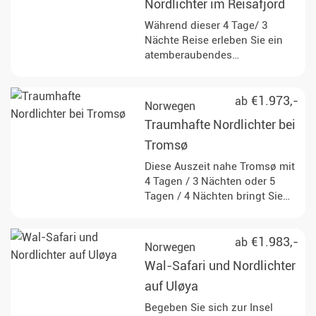
Nordlichter im Reisafjord
Während dieser 4 Tage/ 3
Nächte Reise erleben Sie ein
atemberaubendes
Walbeobachtungsabenteuer
und übernachten in einer
komfortablen Lodge im Herzen
€1.973,-
ab
Norwegen
des Reisatals.
Traumhafte Nordlichter bei
Tromsø
Diese Auszeit nahe Tromsø mit
4 Tagen / 3 Nächten oder 5
Tagen / 4 Nächten bringt Sie
bei passenden
Wetterbedingungen an einen
Ort mit sehr guten Chancen auf
€1.983,-
ab
Norwegen
die Beobachtung der
Wal-Safari und Nordlichter
Nordlichter.
auf Uløya
Begeben Sie sich zur Insel