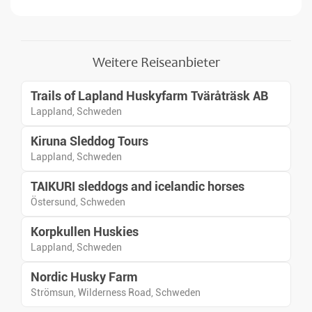
eine Schneemobilsafari und die
besten Chancen, die
faszinierenden Nordlichter zu
beobachten. Erkunden Sie die
Weitere Reiseanbieter
schneebedeckte Landschaft
und genießen Sie köstliche
Trails of Lapland Huskyfarm Tväråträsk AB
traditionelle Küche in der
Abgelegenheit Schwedisch-
Lappland, Schweden
Lapplands!
Kiruna Sleddog Tours
Lappland, Schweden
TAIKURI sleddogs and icelandic horses
Östersund, Schweden
Korpkullen Huskies
Lappland, Schweden
Nordic Husky Farm
Strömsun, Wilderness Road, Schweden