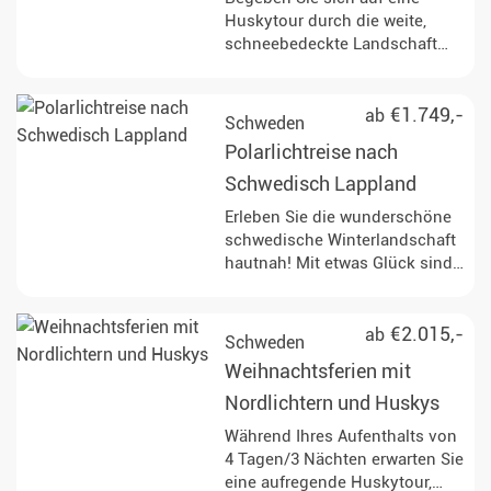
Huskytour durch die weite,
schneebedeckte Landschaft
Nordschwedens und erleben
Sie die unberührte Natur mit all
ihren Schönheiten.
€1.749,-
ab
Schweden
Polarlichtreise nach
Schwedisch Lappland
Erleben Sie die wunderschöne
schwedische Winterlandschaft
hautnah! Mit etwas Glück sind
die Bedingungen günstig, um
die leuchtenden Nordlichter zu
bestaunen.
€2.015,-
ab
Schweden
Weihnachtsferien mit
Nordlichtern und Huskys
Während Ihres Aufenthalts von
4 Tagen/3 Nächten erwarten Sie
eine aufregende Huskytour,