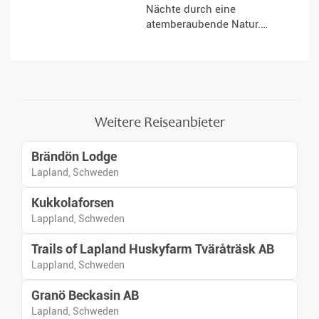
Nächte durch eine
atemberaubende Natur.
Entfliehen Sie dem Alltag und
tauchen Sie in eine Welt ein, die
Sie nachhaltig begeistern wird.
Weitere Reiseanbieter
Brändön Lodge
Lapland, Schweden
Kukkolaforsen
Lappland, Schweden
Trails of Lapland Huskyfarm Tväråträsk AB
Lappland, Schweden
Granö Beckasin AB
Lapland, Schweden