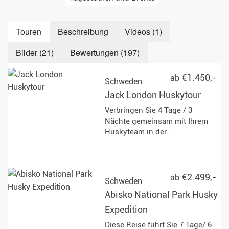
Touren
Beschreibung
Videos (1)
Bilder (21)
Bewertungen (197)
€1.450,-
ab
Schweden
Jack London Huskytour
Verbringen Sie 4 Tage / 3
Nächte gemeinsam mit Ihrem
Huskyteam in der
atemberaubenden Wildnis
Lapplands und nutzen Sie die
einmalige Chance, wilde Tiere
und die Nordlichter zu sehen!
€2.499,-
ab
Schweden
Abisko National Park Husky
Expedition
Diese Reise führt Sie 7 Tage/ 6