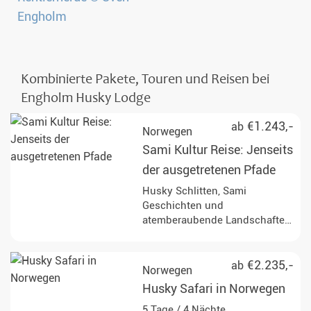
Kombinierte Pakete, Touren und Reisen bei
Engholm Husky Lodge
€1.243,-
ab
Norwegen
Sami Kultur Reise: Jenseits
der ausgetretenen Pfade
Husky Schlitten, Sami
Geschichten und
atemberaubende Landschaften:
Wer nur wenig Zeit hat, muss
nicht auf diese Abenteuer
verzichten: Eine spannende 4
€2.235,-
ab
Norwegen
Tage / 3 Nächte Husky-Tour im
Husky Safari in Norwegen
wunderbaren Norwegen!
5 Tage / 4 Nächte