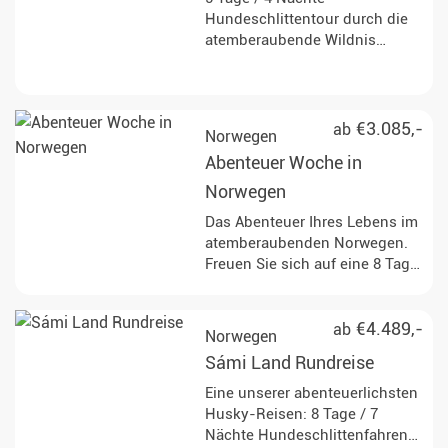
Hundeschlittentour durch die
atemberaubende Wildnis
Norwegens. Lassen Sie sich
verzaubern.
€3.085,-
ab
Norwegen
Abenteuer Woche in
Norwegen
Das Abenteuer Ihres Lebens im
atemberaubenden Norwegen.
Freuen Sie sich auf eine 8 Tage
/ 7 Nächte Husky - und
Rentiertour im Herzen des
traumhaften Sámi Landes.
€4.489,-
ab
Norwegen
Sámi Land Rundreise
Eine unserer abenteuerlichsten
Husky-Reisen: 8 Tage / 7
Nächte Hundeschlittenfahren