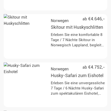
im wunderschönen Sámi-Land
Norwegens. Arktische Tundra,
bunte, tanzende Polarlichter
und liebenswerte Huskys - Ihr
€4.646,-
ab
Norwegen
perfektes Norwegen Erlebnis!
Skitour mit Huskyschlitten
Erleben Sie eine komfortable 8
Tage / 7 Nächte Skitour in
Norwegisch Lappland, begleitet
von einem Hundeschlitten und
einem Besuch bei einer
traditionellen Sámi Rentier-
Hirtenfamilie.
€4.752,-
ab
Norwegen
Husky-Safari zum Eishotel
Erleben Sie eine unvergessliche
7 Tage / 6 Nächte Husky-Safari
zum spektakulären Eishotel,
entlang der alten Karasjok-
Alta-Route.