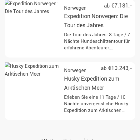
€7.181,-
ab
Norwegen
Expedition Norwegen: Die
Tour des Jahres
Die Tour des Jahres: 8 Tage / 7
Nächte Hundeschlittentour für
erfahrene Abenteurer.
Entdecken Sie die Schönheit
Norwegens mit Ihrem
persönlichen Guide Sven.
€10.243,-
ab
Norwegen
Husky Expedition zum
Arktischen Meer
Erleben Sie eine 11 Tage / 10
Nächte unvergessliche Husky
Expedition zum Arktischen
Meer, durchqueren Sie das
Gebirgsplateau und genießen
Sie die einzigartige Natur
norwegisch Lapplands.