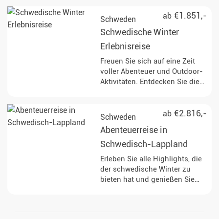
Candle Light Dinner auf dem
gefrorenen Meer.
€1.851,-
ab
Schweden
Schwedische Winter
Erlebnisreise
Freuen Sie sich auf eine Zeit
voller Abenteuer und Outdoor-
Aktivitäten. Entdecken Sie die
arktische Natur und Tierwelt an
der gefrorenen Küste von
Schwedisch-Lappland.
€2.816,-
ab
Schweden
Abenteuerreise in
Schwedisch-Lappland
Erleben Sie alle Highlights, die
der schwedische Winter zu
bieten hat und genießen Sie
abends bei gutem Essen die
unvergleichliche Ruhe und
Entspannung nach