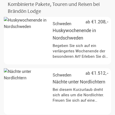
Kombinierte Pakete, Touren und Reisen bei
Brändön Lodge
€1.208,-
ab
Schweden
Huskywochenende in
Nordschweden
Begeben Sie sich auf ein
verlängertes Wochenende der
besonderen Art! Erleben Sie die
Magie des winterlichen
Schwedisch-Lapplands mit
seinen riesigen zugefrorenen
€1.512,-
ab
Schweden
Seen und verschneiten
Nächte unter Nordlichtern
Wäldern. Diese Reise bietet
Ihnen die perfekte Kombination
Bei diesem Kurzurlaub dreht
aus Ruhe und aufregenden
sich alles um die Nordlichter.
Aktivitäten.
Freuen Sie sich auf eine
Schneeschuhwanderung,
Schneemobilfahrt und ein