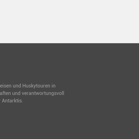
treisen und Huskytouren in
haften und verantwortungsvoll
 Antarktis.