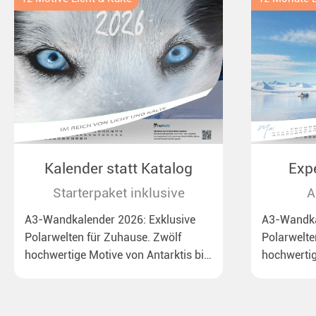
Kalender statt Katalog
Exp
Starterpaket inklusive
A
A3-Wandkalender 2026: Exklusive
A3-Wandka
Polarwelten für Zuhause. Zwölf
Polarwelte
hochwertige Motive von Antarktis bis
hochwertig
Lappland, von dem Rossmeer mit
Arktis, vo
Kaiserpinguinen bis zu
Kaiserping
überraschenden Polarlichtern in
überrasch