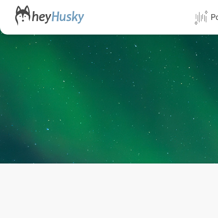
Po
Alle Termi
Direktflüg
Norwegen
Schweden
Finnland
Alaska
Yukon
Yellowknif