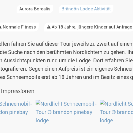
Aurora Borealis
Brändön Lodge Aktivität
Alaska
& Spezialunterkünfte
Normale Fitness
Ab 18 Jahre, jüngere Kinder auf Anfrage
unter Nordlichtern 2026-2027
Singlereisen
llen fahren Sie auf dieser Tour jeweils zu zweit auf ein
aub 2026-2027
Huskytouren mit Kindern
e Suche nach den berühmten Nordlichtern zu gehen. Ihr
en 2026
Wildnistouren von Hütte zu Hütte
n Aussichtspunkten rund um die Lodge. Dort erfahren Si
grafieren. Gegen einen Aufpreis ist ein eigenes Schnee
Husky Wochenende
nes Schneemobils erst ab 18 Jahren und im Besitz eines gü
Deutschsprachige Guides
& Impressionen
Gruppenreisen mit Hundeschlitten
Kleidungsempfehlung
Fragen und Antworten