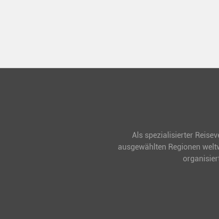
Neuseeland. Ideal für alle Polar- und
Grönland. I
Naturfreunde.
Naturfreun
Als spezialisierter Reise
ausgewählten Regionen weltwe
organisier