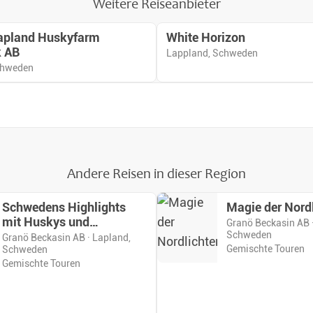
Weitere Reiseanbieter
 Lapland Huskyfarm
White Horizon
k AB
Lappland, Schweden
chweden
Andere Reisen in dieser Region
Schwedens Highlights
Magie der Nordl
mit Huskys und
Granö Beckasin AB 
Schweden
Schneemobilen
Granö Beckasin AB · Lapland,
Gemischte Touren
Schweden
Gemischte Touren