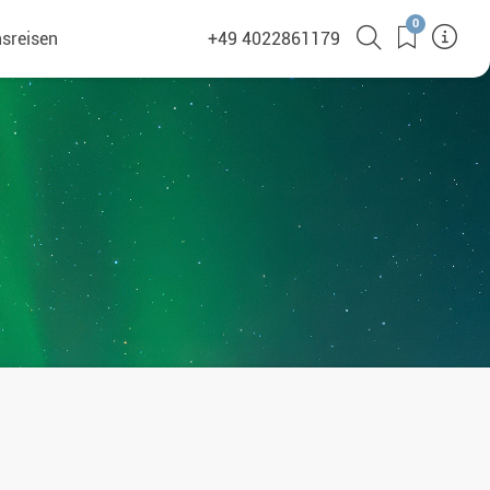
0
sreisen
+49 4022861179
(380)
en