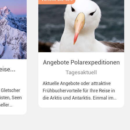
Angebote Polarexpeditionen
eise
Tagesaktuell
Aktuelle Angebote oder attraktive
 Gletscher
Frühbuchervorteile für Ihre Reise in
sten, Seen
die Arktis und Antarktis. Einmal im
eller
Leben Eisberge, Pinguine oder
Eisbären sehen – mit unseren
aktuellen Sonderkonditionen rückt
dieser Traum näher.