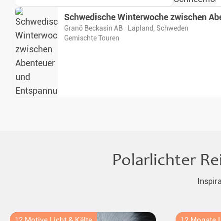
Schwedische Winterwoche zwischen Ab
Granö Beckasin AB · Lapland, Schweden
Gemischte Touren
Polarlichter R
Inspir
12 Motive Licht & Kälte
12 Monate L