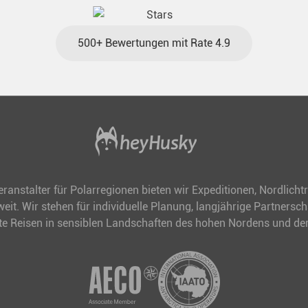
deal für alle Polar- und
de.
500+ Bewertungen mit Rate 4.9
veranstalter für Polarregionen bieten wir Expeditionen, Nordlich
it. Wir stehen für individuelle Planung, langjährige Partnersc
te Reisen in sensiblen Landschaften des hohen Nordens und der