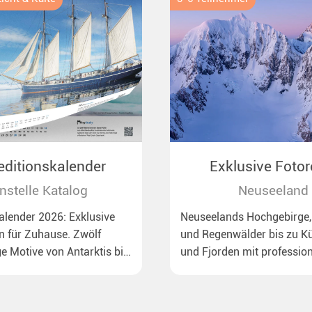
editionskalender
Exklusive Fotor
Neuseeland
nstelle Katalog
Neuseeland
lender 2026: Exklusive
Neuseelands Hochgebirge,
n für Zuhause. Zwölf
und Regenwälder bis zu Kü
e Motive von Antarktis bis
und Fjorden mit profession
n dem Rossmeer mit
Anleitung.
uinen bis zu
enden Eisbären auf