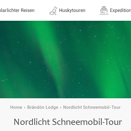
larlichter Reisen
Huskytouren
Expedition
ne (1437)
Alle Termine (630)
Alle Expeditionen 
e
Direktflüge
Expeditionensreis
Günstige 1 Stoppflüge
Antarktis Reisen
Arktis Reisen
Lappland & Skandinavien
Planung & Infos
Finnland
Schweden
Home
Brändön Lodge
Nordlicht Schneemobil-Tour
Norwegen
Nordlicht Schneemobil-Tour
e
Yukon