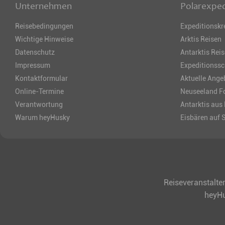
Unternehmen
Polarexped
Reisebedingungen
Expeditionskr
Wichtige Hinweise
Arktis Reisen
Datenschutz
Antarktis Rei
Impressum
Expeditionssc
Kontaktformular
Aktuelle Ange
Online-Termine
Neuseeland Fo
Verantwortung
Antarktis aus
Warum heyHusky
Eisbären auf 
Reiseveranstalter
heyH