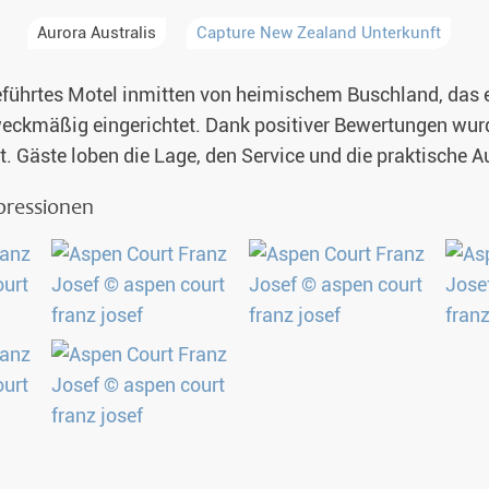
Aurora Australis
Capture New Zealand Unterkunft
Alaska
& Spezialunterkünfte
geführtes Motel inmitten von heimischem Buschland, das 
unter Nordlichtern 2026-2027
Singlereisen
ckmäßig eingerichtet. Dank positiver Bewertungen wurd
. Gäste loben die Lage, den Service und die praktische A
aub 2026-2027
Huskytouren mit Kindern
mpressionen
en 2026
Wildnistouren von Hütte zu Hütte
Husky Wochenende
Deutschsprachige Guides
Gruppenreisen mit Hundeschlitten
Kleidungsempfehlung
Fragen und Antworten