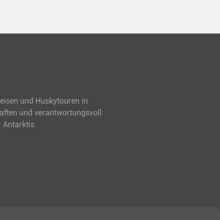
treisen und Huskytouren in
haften und verantwortungsvoll
 Antarktis.