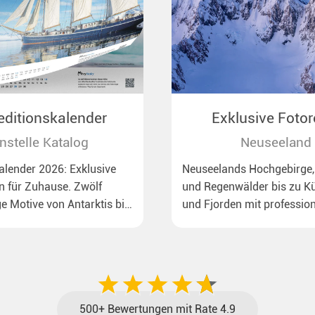
editionskalender
Exklusive Fotor
Neuseeland
nstelle Katalog
Neuseeland
lender 2026: Exklusive
Neuseelands Hochgebirge,
n für Zuhause. Zwölf
und Regenwälder bis zu Kü
e Motive von Antarktis bis
und Fjorden mit profession
n dem Rossmeer mit
Anleitung.
uinen bis zu
enden Eisbären auf
deal für alle Polar- und
de.
500+ Bewertungen mit Rate 4.9