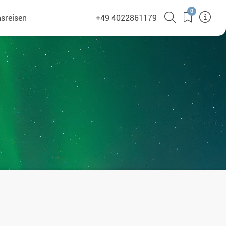
0
sreisen
+49 4022861179
(380)
en