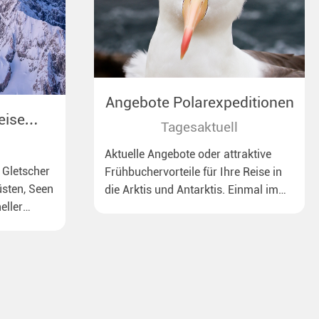
Angebote Polarexpeditionen
eise
Tagesaktuell
Aktuelle Angebote oder attraktive
 Gletscher
Frühbuchervorteile für Ihre Reise in
sten, Seen
die Arktis und Antarktis. Einmal im
eller
Leben Eisberge, Pinguine oder
Eisbären sehen – mit unseren
aktuellen Sonderkonditionen rückt
dieser Traum näher.