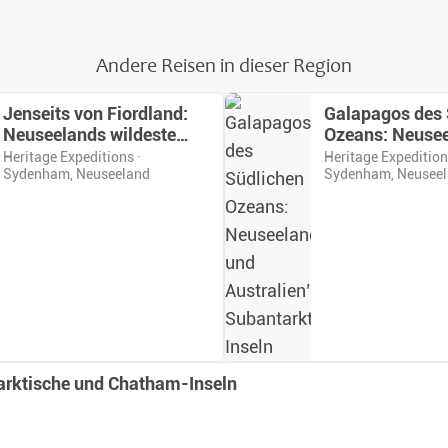
Andere Reisen in dieser Region
Jenseits von Fiordland:
Galapagos des 
Neuseelands wildeste
Ozeans: Neuse
Inseln
Australien’s
Heritage Expeditions ·
Heritage Expedition
Sydenham, Neuseeland
Sydenham, Neusee
Subantarktisch
rktische und Chatham-Inseln