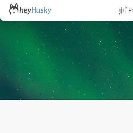
Po
Alle Termi
Direktflüg
Norwegen
Schweden
Finnland
Alaska
Yukon
Yellowknif