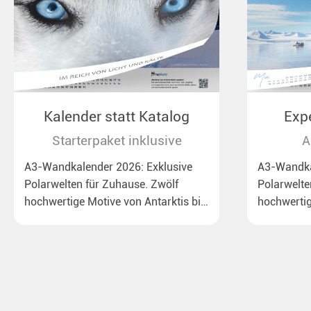
Kalender statt Katalog
Exp
Starterpaket inklusive
A
A3-Wandkalender 2026: Exklusive
A3-Wandka
Polarwelten für Zuhause. Zwölf
Polarwelte
hochwertige Motive von Antarktis bis
hochwertig
Lappland, von dem Rossmeer mit
Arktis, vo
Kaiserpinguinen bis zu
Kaiserping
überraschenden Polarlichtern in
überrasch
Neuseeland. Ideal für alle Polar- und
Grönland. I
Naturfreunde.
Naturfreun