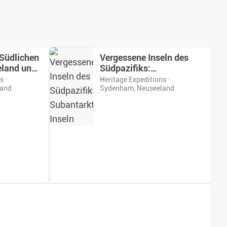
Südlichen
Vergessene Inseln des
eland und
Südpazifiks:
Subantarktische Inseln
s ·
Heritage Expeditions ·
land
Sydenham, Neuseeland
en Inseln