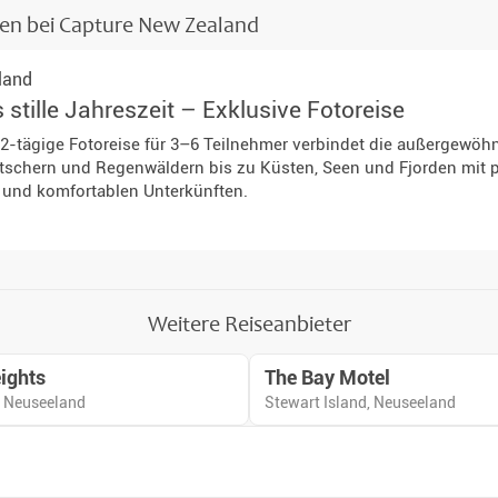
sen bei Capture New Zealand
Teambuilding & Incentives
land
stille Jahreszeit – Exklusive Fotoreise
12-tägige Fotoreise für 3–6 Teilnehmer verbindet die außergewöhnl
tschern und Regenwäldern bis zu Küsten, Seen und Fjorden mit p
g und komfortablen Unterkünften.
Weitere Reiseanbieter
ights
The Bay Motel
, Neuseeland
Stewart Island, Neuseeland