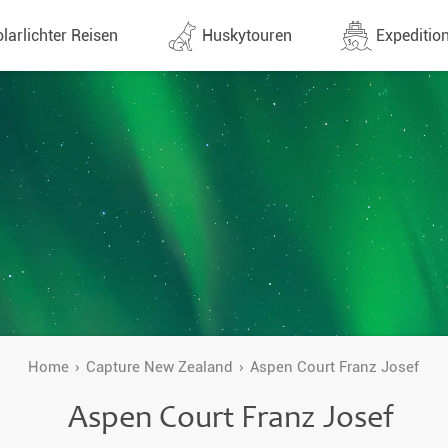
larlichter Reisen
Huskytouren
Expedition
ne (1437)
Alle Termine (646)
Alle Expeditionen 
e
Direktflüge
Expeditionensreis
Günstige 1 Stoppflüge
Antarktis Reisen
Arktis Reisen
Lappland & Skandinavien
Planung & Infos
Finnland
Schweden
Home
Capture New Zealand
Aspen Court Franz Josef
Norwegen
Aspen Court Franz Josef
e
Yukon