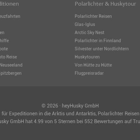
itionen
Polarlichter & Huskytour
euzfahrten
Polarlichter Reisen
Glas-Iglus
sen
Arctic Sky Nest
hiffe
Polarlichter in Finnland
bote
Silvester unter Nordlichtern
to Reise
Huskytouren
 Neuseeland
Von Hütte zu Hütte
Spitzbergen
Flugpreisradar
© 2026 · heyHusky GmbH
 für Expeditionen in die Arktis und Antarktis, Polarlichter Reis
usky GmbH
hat
4.99
von
5
Sternen bei
552
Bewertungen auf Tr