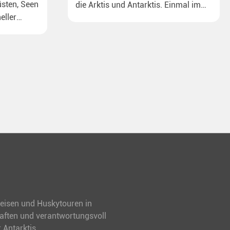
sten, Seen
die Arktis und Antarktis. Einmal im
eller
Leben Eisberge, Pinguine oder
Eisbären sehen – mit unseren
aktuellen Sonderkonditionen rückt
dieser Traum näher.
treisen und Huskytouren in
haften und verantwortungsvoll
 Antarktis.