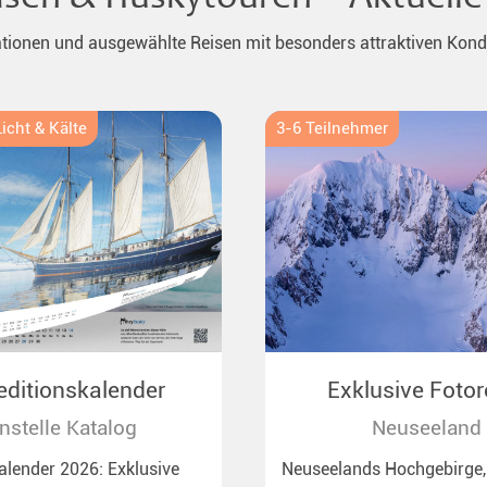
ationen und ausgewählte Reisen mit besonders attraktiven Kond
icht & Kälte
3-6 Teilnehmer
editionskalender
Exklusive Fotor
Neuseeland
nstelle Katalog
Neuseeland
lender 2026: Exklusive
Neuseelands Hochgebirge,