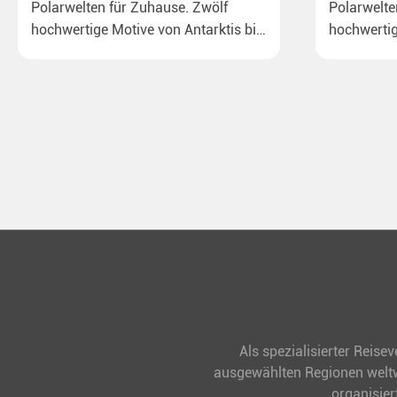
Polarwelten für Zuhause. Zwölf
Polarwelte
hochwertige Motive von Antarktis bis
hochwertig
Lappland, von dem Rossmeer mit
Arktis, vo
Kaiserpinguinen bis zu
Kaiserping
überraschenden Polarlichtern in
überrasch
Neuseeland. Ideal für alle Polar- und
Grönland. I
Naturfreunde.
Naturfreun
Als spezialisierter Reise
ausgewählten Regionen weltwe
organisier