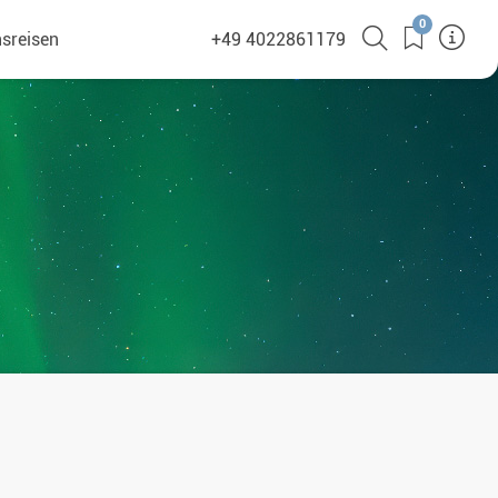
0
sreisen
+49 4022861179
(380)
en