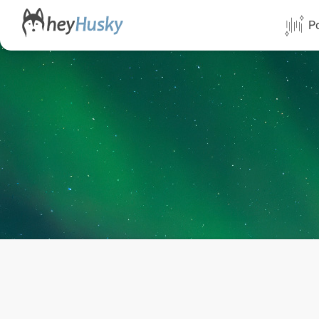
Po
Alle Termi
Direktflüg
Norwegen
Schweden
Finnland
Alaska
Yukon
Yellowknif