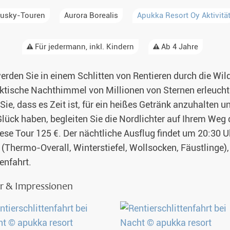
usky-Touren
Aurora Borealis
Apukka Resort Oy Aktivitä
Alaska
& Spezialunterkünfte
Für jedermann, inkl. Kindern
Ab 4 Jahre
unter Nordlichtern 2026-2027
Singlereisen
werden Sie in einem Schlitten von Rentieren durch die Wil
aub 2026-2027
Huskytouren mit Kindern
tische Nachthimmel von Millionen von Sternen erleucht
en 2026
Wildnistouren von Hütte zu Hütte
Sie, dass es Zeit ist, für ein heißes Getränk anzuhalten 
lück haben, begleiten Sie die Nordlichter auf Ihrem Weg
Husky Wochenende
ese Tour 125 €. Der nächtliche Ausflug findet um 20:30 U
(Thermo-Overall, Winterstiefel, Wollsocken, Fäustlinge),
Deutschsprachige Guides
enfahrt.
Gruppenreisen mit Hundeschlitten
der & Impressionen
Kleidungsempfehlung
Fragen und Antworten