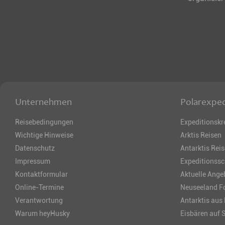
Unternehmen
Polarexped
Reisebedingungen
Expeditionskr
Wichtige Hinweise
Arktis Reisen
Datenschutz
Antarktis Rei
Impressum
Expeditionssc
Kontaktformular
Aktuelle Ange
Online-Termine
Neuseeland Fo
Verantwortung
Antarktis aus
Warum heyHusky
Eisbären auf 