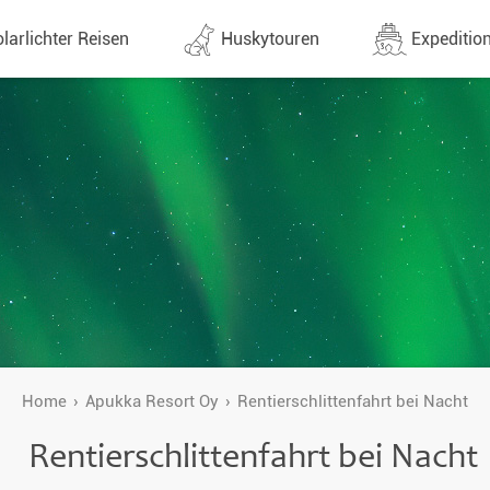
larlichter Reisen
Huskytouren
Expedition
ne (1437)
Alle Termine (630)
Alle Expeditionen 
e
Direktflüge
Expeditionensreis
Günstige 1 Stoppflüge
Antarktis Reisen
Arktis Reisen
Lappland & Skandinavien
Planung & Infos
Finnland
Schweden
Home
Apukka Resort Oy
Rentierschlittenfahrt bei Nacht
Norwegen
Rentierschlittenfahrt bei Nacht
e
Yukon