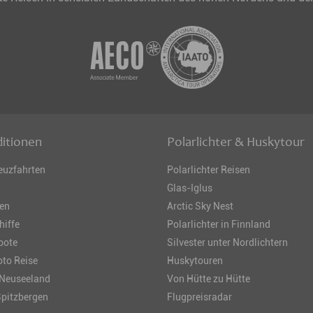
itionen
Polarlichter & Huskytour
euzfahrten
Polarlichter Reisen
Glas-Iglus
sen
Arctic Sky Nest
hiffe
Polarlichter in Finnland
bote
Silvester unter Nordlichtern
to Reise
Huskytouren
 Neuseeland
Von Hütte zu Hütte
Spitzbergen
Flugpreisradar