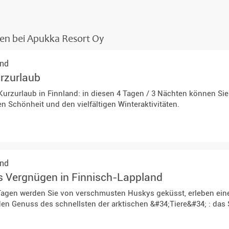
Teambuilding & Incentives
sen bei Apukka Resort Oy
and
urzurlaub
r Kurzurlaub in Finnland: in diesen 4 Tagen / 3 Nächten können Si
uen Schönheit und den vielfältigen Winteraktivitäten.
and
es Vergnügen in Finnisch-Lappland
Tagen werden Sie von verschmusten Huskys geküsst, erleben eine 
n Genuss des schnellsten der arktischen &#34;Tiere&#34; : das