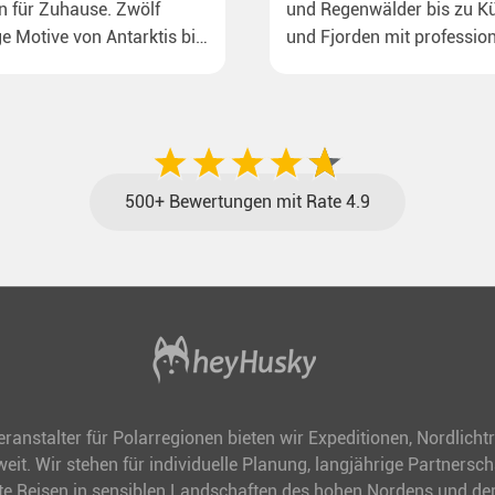
n für Zuhause. Zwölf
und Regenwälder bis zu Kü
e Motive von Antarktis bis
und Fjorden mit profession
n dem Rossmeer mit
Anleitung.
uinen bis zu
enden Eisbären auf
deal für alle Polar- und
de.
500+ Bewertungen mit Rate 4.9
veranstalter für Polarregionen bieten wir Expeditionen, Nordlich
it. Wir stehen für individuelle Planung, langjährige Partnersc
te Reisen in sensiblen Landschaften des hohen Nordens und der