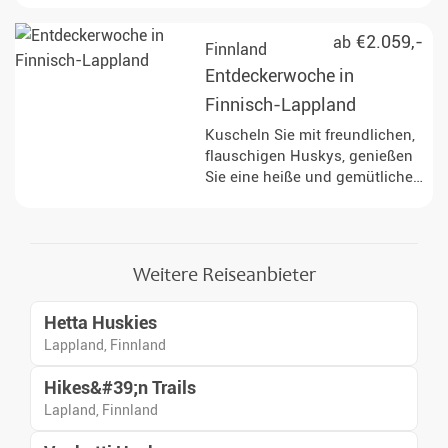
und Pferden und kommen in
den Genuss des schnellsten
€2.059,-
ab
Finnland
der arktischen &#34;Tiere&#34;
Entdeckerwoche in
: das Schneemobil!
Finnisch-Lappland
Kuscheln Sie mit freundlichen,
flauschigen Huskys, genießen
Sie eine heiße und gemütliche
finnische Sauna direkt vor Ihrer
Haustür, erkunden Sie die
Wildnis mit dem Schneemobil,
gehen Sie auf Nordlichtjagd im
Weitere Reiseanbieter
Pferde-Schlitten und
entdecken Sie die arktische
Hetta Huskies
Natur auf Schneeschuhen.
Lappland, Finnland
Hikes&#39;n Trails
Lapland, Finnland