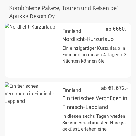
Kombinierte Pakete, Touren und Reisen bei
Apukka Resort Oy
€650,-
ab
Finnland
Nordlicht-Kurzurlaub
Ein einzigartiger Kurzurlaub in
Finnland: in diesen 4 Tagen / 3
Nächten können Sie
eintauchen in die Märchenwelt
Lapplands, mit all seiner rauen
Schönheit und den vielfältigen
Winteraktivitäten.
€1.672,-
ab
Finnland
Ein tierisches Vergnügen in
Finnisch-Lappland
In diesen sechs Tagen werden
Sie von verschmusten Huskys
geküsst, erleben eine
Schlittenfahrt mit Rentieren