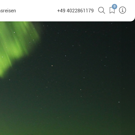
0
sreisen
+49 4022861179
(380)
en