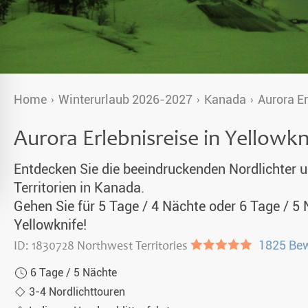
Alaska
& Spezialunterkünfte
unter Nordlichtern 2026-2027
Singlereisen
Home
Winterurlaub 2026-2027
Kanada
Aurora Er
aub 2026-2027
Huskytouren mit Kindern
Aurora Erlebnisreise in Yellowkn
en 2026
Wildnistouren von Hütte zu Hütte
Entdecken Sie die beeindruckenden Nordlichter u
Husky Wochenende
Territorien in Kanada.
Deutschsprachige Guides
Gehen Sie für 5 Tage / 4 Nächte oder 6 Tage / 5 
Yellowknife!
Gruppenreisen mit Hundeschlitten
ID: 1830728 Northwest Territories
●●●●●
1825 Be
Kleidungsempfehlung
6 Tage / 5 Nächte
3-4 Nordlichttouren
Fragen und Antworten