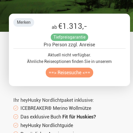
Glasiglus 
Merken
€1.313,-
ab
Silvester 
Tiefpreisgarantie
Pro Person zzgl. Anreise
Winterurl
Aktuell nicht verfügbar.
Weihnacht
Ähnliche Reiseoptionen finden Sie in unserem
==> Reisesuche <==
Ihr heyHusky Nordlichtpaket inklusive:
ICEBREAKER® Merino Wollmütze
Das exklusive Buch
Fit für Huskies?
heyHusky Nordlichtguide