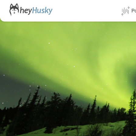
Po
Alle Termi
Direktflüg
Norwegen
Schweden
Finnland
Alaska
Yukon
Yellowknif