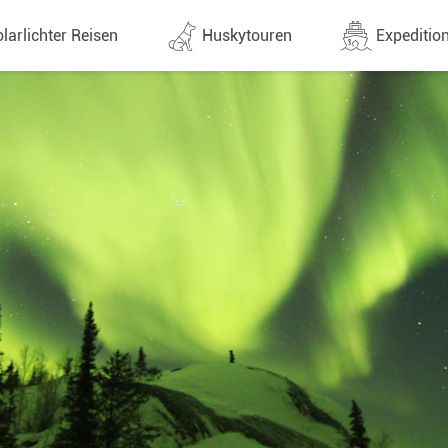
larlichter Reisen
Huskytouren
Expedition
ne (1438)
Alle Termine (632)
Alle Expeditionen 
e
Direktflüge
Expeditionensreis
Günstige 1 Stoppflüge
Antarktis Reisen
Arktis Reisen
Lappland & Skandinavien
Planung & Infos
Finnland
Schweden
Norwegen
e
Yukon