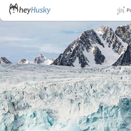
Po
Alle Termi
Direktflüg
Norwegen
Schweden
Finnland
Alaska
Yukon
Yellowknif