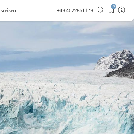
0
sreisen
+49 4022861179
(380)
en