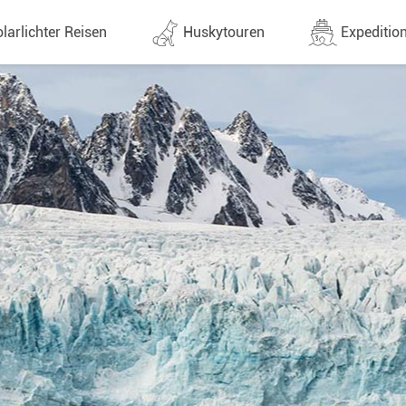
larlichter Reisen
Huskytouren
Expedition
ne (1438)
Alle Termine (632)
Alle Expeditionen 
e
Direktflüge
Expeditionensreis
Günstige 1 Stoppflüge
Antarktis Reisen
Arktis Reisen
Lappland & Skandinavien
Planung & Infos
Finnland
Schweden
Norwegen
e
Yukon