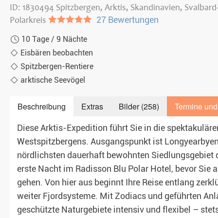
ID: 1830494 Spitzbergen, Arktis, Skandinavien, Svalbard-
Polarkreis
●●●●●
27 Bewertungen
Teambuilding & Incentives
10 Tage / 9 Nächte
Eisbären beobachten
Spitzbergen-Rentiere
arktische Seevögel
Beschreibung
Extras
Bilder (258)
Termine und
Diese Arktis-Expedition führt Sie in die spektakulä
Westspitzbergens. Ausgangspunkt ist Longyearbyen
nördlichsten dauerhaft bewohnten Siedlungsgebiet de
erste Nacht im Radisson Blu Polar Hotel, bevor Sie 
gehen. Von hier aus beginnt Ihre Reise entlang zerkl
weiter Fjordsysteme. Mit Zodiacs und geführten An
geschützte Naturgebiete intensiv und flexibel – ste