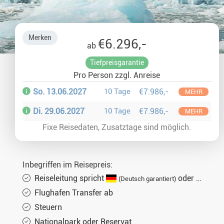
Glasiglus 
Merken
€6.296,-
ab
Silvester 
Tiefpreisgarantie
Pro Person zzgl. Anreise
Winterurl
So. 13.06.2027
10 Tage
€7.986,-
MEHR
Weihnacht
Di. 29.06.2027
10 Tage
€7.986,-
MEHR
Fixe Reisedaten, Zusatztage sind möglich.
Inbegriffen im Reisepreis:
Reiseleitung spricht
oder
(Deutsch garantiert)
(Engl
Flughafen Transfer ab
Steuern
Nationalpark oder Reservat