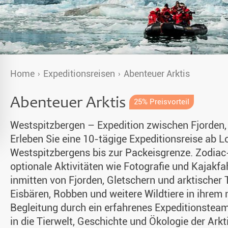
Alaska
& Spezialunterkünfte
unter Nordlichtern 2026-2027
Singlereisen
Home
Expeditionsreisen
Abenteuer Arktis
aub 2026-2027
Huskytouren mit Kindern
Abenteuer Arktis
en 2026
Wildnistouren von Hütte zu Hütte
25% Preisvorteil
Westspitzbergen – Expedition zwischen Fjorden,
Husky Wochenende
Erleben Sie eine 10-tägige Expeditionsreise ab 
Deutschsprachige Guides
Westspitzbergens bis zur Packeisgrenze. Zodia
optionale Aktivitäten wie Fotografie und Kajakf
Gruppenreisen mit Hundeschlitten
inmitten von Fjorden, Gletschern und arktischer
isch garantiert)
Eisbären, Robben und weitere Wildtiere in ihrem
Kleidungsempfehlung
Begleitung durch ein erfahrenes Expeditionstea
Fragen und Antworten
in die Tierwelt, Geschichte und Ökologie der Arkti