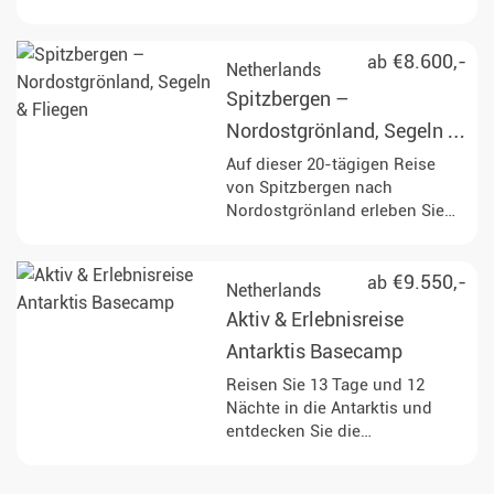
Kreis, erkunden Sie ikonische
Orte wie Elephant Island und
das Weddellmeer, während Sie
€8.600,-
ab
Netherlands
an Aktivitäten wie Zodiac-
Spitzbergen –
Ausflügen, Kajakfahren und der
Beobachtung von Wildtieren
Nordostgrönland, Segeln &
teilnehmen. Erleben Sie die
Fliegen
Auf dieser 20-tägigen Reise
atemberaubenden
von Spitzbergen nach
Landschaften und die reiche
Nordostgrönland erleben Sie
Meeresfauna, einschließlich der
die unberührte Arktis. Halten
Möglichkeit, während Ihrer
Sie Ausschau nach Eisbären,
Reise Wale, Robben und eine
Robben, Walen und arktischen
€9.550,-
ab
Netherlands
Vielzahl von Vogelarten zu
Vögeln, während Sie durch
sehen.
Aktiv & Erlebnisreise
eindrucksvolle
Gletscherlandschaften segeln
Antarktis Basecamp
und an abgelegenen
Reisen Sie 13 Tage und 12
historischen Stätten anlanden.
Nächte in die Antarktis und
entdecken Sie die
antarktischen Halbinseln aktiv.
Die Expedition kombiniert