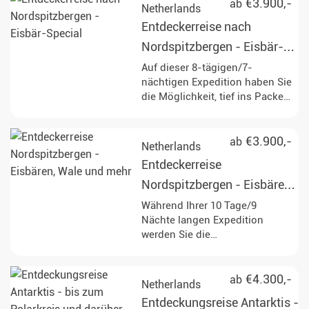
€3.900,-
ab
Netherlands
Entdeckerreise nach
Nordspitzbergen - Eisbär-
Special
Auf dieser 8-tägigen/7-
nächtigen Expedition haben Sie
die Möglichkeit, tief ins Packeis
vorzudringen und die
beeindruckende Tierwelt
Spitzbergens, mit etwas Glück
€3.900,-
ab
Netherlands
sogar majestätische Eisbären,
Entdeckerreise
hautnah zu erleben. Genießen
Sie unvergessliche Erlebnisse
Nordspitzbergen - Eisbären,
in der Mitternachtssonne und
Wale und mehr
Während Ihrer 10 Tage/9
entdecken Sie die arktische
Nächte langen Expedition
Wildnis!
werden Sie die
beeindruckenden Landschaften
Nordspitzbergens erkunden.
Halten Sie Ausschau nach
€4.300,-
ab
Netherlands
Eisbären, Wale und anderen
Entdeckungsreise Antarktis -
faszinierenden Tierarten,