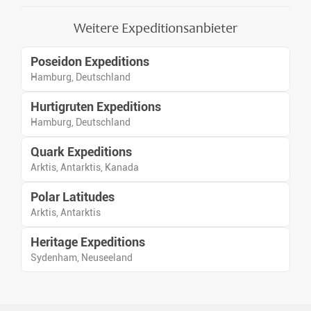
abwechslungsreiche
Aktivitäten an Bord und an
Weitere Expeditionsanbieter
Land, bei denen Sie die
Landschaften, Eisformationen
Poseidon Expeditions
und Tierwelt aus nächster Nähe
beobachten können. Unter
Hamburg, Deutschland
fachkundiger Begleitung des
Hurtigruten Expeditions
Expeditionsteams erhalten Sie
Einblicke in die Besonderheiten
Hamburg, Deutschland
dieser abgelegenen Region
und lernen die Natur auf
Quark Expeditions
vielfältige Weise kennen.
Arktis, Antarktis, Kanada
Polar Latitudes
Arktis, Antarktis
Heritage Expeditions
Sydenham, Neuseeland