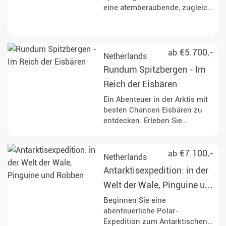
und seltene Vogelarten in
eine atemberaubende, zugleich
ihrem natürlichen Lebensraum
extreme Natur und
zu beobachten und mehr über
eindrucksvollste Landschaft,
die Geschichte des Walfangs
welche die Arktis zu bieten hat.
und die geologischen
Halten Sie nach wilden Tieren
€5.700,-
ab
Netherlands
Besonderheiten der Region zu
und vor allem dem König der
Rundum Spitzbergen - Im
erfahren.
Arktis, dem Eisbären Ausschau!
Reich der Eisbären
Ein Abenteuer in der Arktis mit
besten Chancen Eisbären zu
entdecken. Erleben Sie
Spitzbergen bei einer
Umrundung, tauchen Sie in
faszinierende Landschaften ein
€7.100,-
ab
Netherlands
und beobachten Sie
Antarktisexpedition: in der
vorbeiziehende Fjorde.
Welt der Wale, Pinguine und
Robben
Beginnen Sie eine
abenteuerliche Polar-
Expedition zum Antarktischen