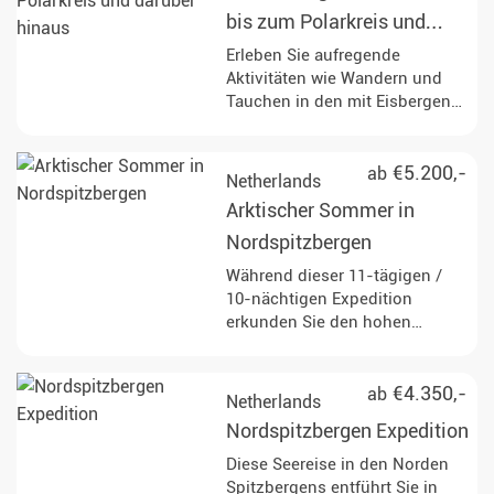
während Sie durch die
bis zum Polarkreis und
atemberaubende Eislandschaft
darüber hinaus
Erleben Sie aufregende
navigieren.
Aktivitäten wie Wandern und
Tauchen in den mit Eisbergen
gefüllten Gewässern der
Antarktis, während Sie
vielfältige Wildtiere
€5.200,-
ab
Netherlands
beobachten, darunter
Arktischer Sommer in
Buckelwale, Pinguine und
Robben an verschiedenen
Nordspitzbergen
atemberaubenden Orten wie
Während dieser 11-tägigen /
Deception Island und Paradise
10-nächtigen Expedition
Bay. Genießen Sie Zodiac-
erkunden Sie den hohen
Kreuzfahrten und Landungen,
Norden von Spitzbergen im
die atemberaubende Ausblicke
arktischen Sommer. Die Reise
auf Gletscher bieten und die
führt zu entlegenen Fjorden,
€4.350,-
ab
Netherlands
Möglichkeit, den antarktischen
mächtigen Gletschern und
Kontinent zu betreten.
Nordspitzbergen Expedition
weiten Tundralandschaften.
Unterwegs haben Sie die
Diese Seereise in den Norden
Gelegenheit, Eisbären, Rentiere
Spitzbergens entführt Sie in