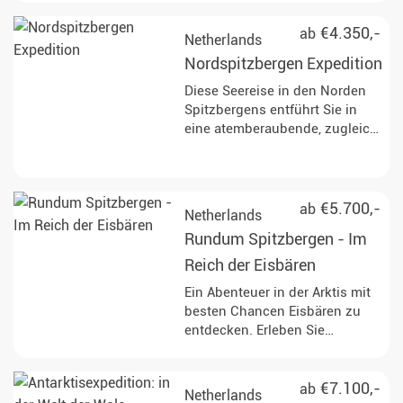
die atemberaubende Ausblicke
arktischen Sommer. Die Reise
auf Gletscher bieten und die
führt zu entlegenen Fjorden,
€4.350,-
ab
Netherlands
Möglichkeit, den antarktischen
mächtigen Gletschern und
Kontinent zu betreten.
Nordspitzbergen Expedition
weiten Tundralandschaften.
Unterwegs haben Sie die
Diese Seereise in den Norden
Gelegenheit, Eisbären, Rentiere
Spitzbergens entführt Sie in
und seltene Vogelarten in
eine atemberaubende, zugleich
ihrem natürlichen Lebensraum
extreme Natur und
zu beobachten und mehr über
eindrucksvollste Landschaft,
die Geschichte des Walfangs
welche die Arktis zu bieten hat.
und die geologischen
Halten Sie nach wilden Tieren
€5.700,-
ab
Netherlands
Besonderheiten der Region zu
und vor allem dem König der
Rundum Spitzbergen - Im
erfahren.
Arktis, dem Eisbären Ausschau!
Reich der Eisbären
Ein Abenteuer in der Arktis mit
besten Chancen Eisbären zu
entdecken. Erleben Sie
Spitzbergen bei einer
Umrundung, tauchen Sie in
faszinierende Landschaften ein
€7.100,-
ab
Netherlands