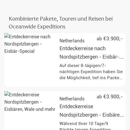
Kombinierte Pakete, Touren und Reisen bei
Oceanwide Expeditions
€3.900,-
ab
Netherlands
Entdeckerreise nach
Nordspitzbergen - Eisbär-
Special
Auf dieser 8-tägigen/7-
nächtigen Expedition haben Sie
die Möglichkeit, tief ins Packeis
vorzudringen und die
beeindruckende Tierwelt
Spitzbergens, mit etwas Glück
€3.900,-
ab
Netherlands
sogar majestätische Eisbären,
Entdeckerreise
hautnah zu erleben. Genießen
Sie unvergessliche Erlebnisse
Nordspitzbergen - Eisbären,
in der Mitternachtssonne und
Wale und mehr
Während Ihrer 10 Tage/9
entdecken Sie die arktische
Nächte langen Expedition