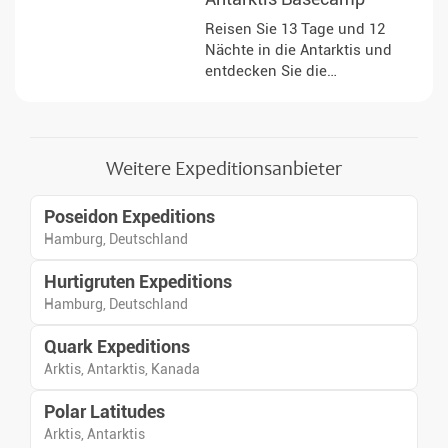
und an abgelegenen
Reisen Sie 13 Tage und 12
historischen Stätten anlanden.
Nächte in die Antarktis und
entdecken Sie die
antarktischen Halbinseln aktiv.
Die Expedition kombiniert
abwechslungsreiche
Aktivitäten an Bord und an
Weitere Expeditionsanbieter
Land, bei denen Sie die
Landschaften, Eisformationen
Poseidon Expeditions
und Tierwelt aus nächster Nähe
beobachten können. Unter
Hamburg, Deutschland
fachkundiger Begleitung des
Hurtigruten Expeditions
Expeditionsteams erhalten Sie
Einblicke in die Besonderheiten
Hamburg, Deutschland
dieser abgelegenen Region
und lernen die Natur auf
Quark Expeditions
vielfältige Weise kennen.
Arktis, Antarktis, Kanada
Polar Latitudes
Arktis, Antarktis