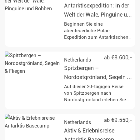
und beobachten Sie
Antarktisexpedition: in der
vorbeiziehende Fjorde.
Welt der Wale, Pinguine und
Robben
Beginnen Sie eine
abenteuerliche Polar-
Expedition zum Antarktischen
Kreis, erkunden Sie ikonische
Orte wie Elephant Island und
das Weddellmeer, während Sie
€8.600,-
ab
Netherlands
an Aktivitäten wie Zodiac-
Spitzbergen –
Ausflügen, Kajakfahren und der
Beobachtung von Wildtieren
Nordostgrönland, Segeln &
teilnehmen. Erleben Sie die
Fliegen
Auf dieser 20-tägigen Reise
atemberaubenden
von Spitzbergen nach
Landschaften und die reiche
Nordostgrönland erleben Sie
Meeresfauna, einschließlich der
die unberührte Arktis. Halten
Möglichkeit, während Ihrer
Sie Ausschau nach Eisbären,
Reise Wale, Robben und eine
Robben, Walen und arktischen
€9.550,-
ab
Netherlands
Vielzahl von Vogelarten zu
Vögeln, während Sie durch
sehen.
Aktiv & Erlebnisreise
eindrucksvolle
Gletscherlandschaften segeln
Antarktis Basecamp