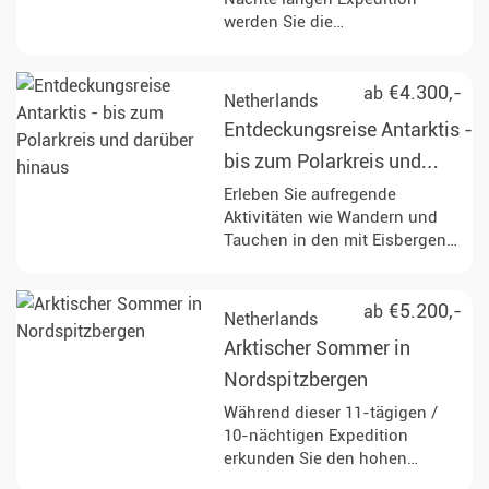
Wildnis!
werden Sie die
beeindruckenden Landschaften
Nordspitzbergens erkunden.
Halten Sie Ausschau nach
€4.300,-
ab
Netherlands
Eisbären, Wale und anderen
Entdeckungsreise Antarktis -
faszinierenden Tierarten,
während Sie durch die
bis zum Polarkreis und
atemberaubende Eislandschaft
darüber hinaus
Erleben Sie aufregende
navigieren.
Aktivitäten wie Wandern und
Tauchen in den mit Eisbergen
gefüllten Gewässern der
Antarktis, während Sie
vielfältige Wildtiere
€5.200,-
ab
Netherlands
beobachten, darunter
Arktischer Sommer in
Buckelwale, Pinguine und
Robben an verschiedenen
Nordspitzbergen
atemberaubenden Orten wie
Während dieser 11-tägigen /
Deception Island und Paradise
10-nächtigen Expedition
Bay. Genießen Sie Zodiac-
erkunden Sie den hohen
Kreuzfahrten und Landungen,
Norden von Spitzbergen im