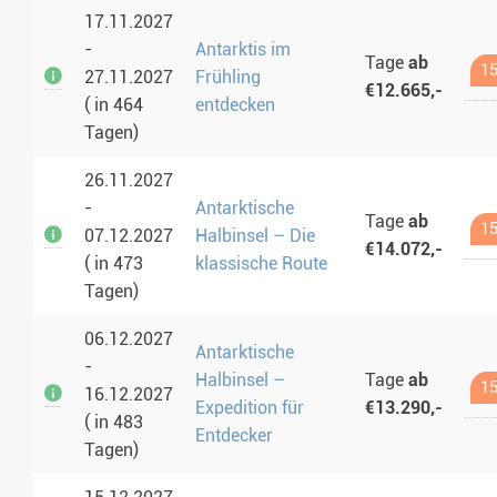
17.11.2027
-
Antarktis im
Tage
ab
15
27.11.2027
Frühling
€12.665,-
( in 464
entdecken
Tagen)
26.11.2027
-
Antarktische
Tage
ab
15
07.12.2027
Halbinsel – Die
€14.072,-
( in 473
klassische Route
Tagen)
06.12.2027
Antarktische
-
Halbinsel –
Tage
ab
15
16.12.2027
Expedition für
€13.290,-
( in 483
Entdecker
Tagen)