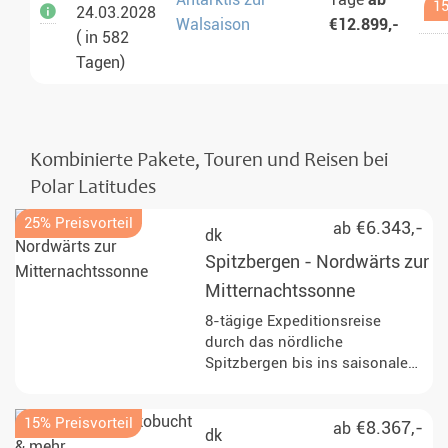
15
24.03.2028
Walsaison
€12.899,-
( in 582
Tagen)
Kombinierte Pakete, Touren und Reisen bei
Polar Latitudes
25% Preisvorteil
€6.343,-
ab
dk
Spitzbergen - Nordwärts zur
Mitternachtssonne
8-tägige Expeditionsreise
durch das nördliche
Spitzbergen bis ins saisonale
Packeis nördlich von Svalbard.
Erleben Sie Walrosse, Seevögel
15% Preisvorteil
und mit etwas Glück Eisbären
€8.367,-
ab
dk
sowie Gletscher, Fjorde und