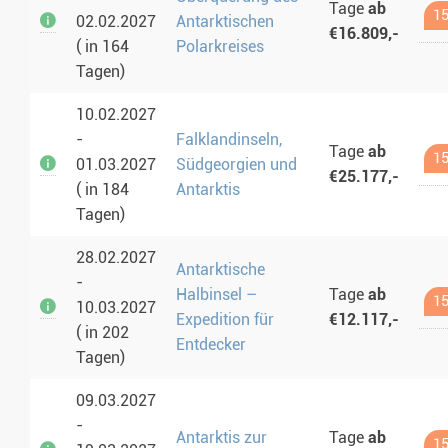
Tage
ab
15
02.02.2027
Antarktischen
€16.809,-
( in 164
Polarkreises
Tagen)
10.02.2027
-
Falklandinseln,
Tage
ab
15
01.03.2027
Südgeorgien und
€25.177,-
( in 184
Antarktis
Tagen)
28.02.2027
Antarktische
-
Halbinsel –
Tage
ab
15
10.03.2027
Expedition für
€12.117,-
( in 202
Entdecker
Tagen)
09.03.2027
-
Antarktis zur
Tage
ab
15