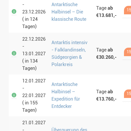
-
Antarktische
Tage
ab
15
23.12.2026
Halbinsel – Die
€13.681,-
( in 124
klassische Route
Tagen)
22.12.2026
Antarktis intensiv
-
- Falklandinseln,
Tage
ab
15
13.01.2027
Südgeorgien &
€30.260,-
( in 134
Polarkreis
Tagen)
12.01.2027
Antarktische
-
Halbinsel –
Tage
ab
15
22.01.2027
Expedition für
€13.760,-
( in 155
Entdecker
Tagen)
21.01.2027
-
Überquerung des