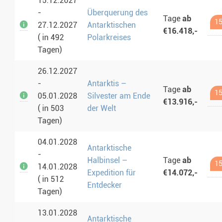
15.12.2027
-
Überquerung des
Tage
ab
15
27.12.2027
Antarktischen
€16.418,-
( in 492
Polarkreises
Tagen)
26.12.2027
-
Antarktis –
Tage
ab
15
05.01.2028
Silvester am Ende
€13.916,-
( in 503
der Welt
Tagen)
04.01.2028
Antarktische
-
Halbinsel –
Tage
ab
15
14.01.2028
Expedition für
€14.072,-
( in 512
Entdecker
Tagen)
13.01.2028
Antarktische