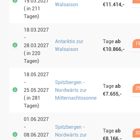
19.03.2027
Walsaison
€11.414,-
( in 211
Tagen)
18.03.2027
-
Antarktis zur
Tage
ab
15
28.03.2027
Walsaison
€10.866,-
( in 220
Tagen)
18.05.2027
-
Spitzbergen -
Tage
ab
25
25.05.2027
Nordwärts zur
€7.655,-
( in 281
Mitternachtssonne
Tagen)
01.06.2027
-
Spitzbergen -
Tage
ab
20
08.06.2027
Nordwärts zur
€8.166,-