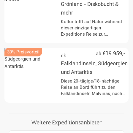
Grönland - Diskobucht &
arktische Tundra. Start und
Ende in Longyearbyen.
mehr
Kultur trifft auf Natur während
dieser einzigartigen
Expeditions Reise zur
Diskobucht von Grönland.
Tauchen Sie in faszinierende
30% Preisvorteil
Landschaften ein und erleben
€19.959,-
ab
dk
Sie den arktischen Sommer
Falklandinseln, Südgeorgien
hautnah!
und Antarktis
Diese 20-tägige/18-nächtige
Reise an Bord führt zu den
Falklandinseln Malvinas, nach
Südgeorgien und zur
Antarktischen Halbinsel durch
den Südatlantik und
antarktische Gewässer.
Weitere Expeditionsanbieter
Zwischen Anlandungen,
Vorträgen und Seetagen stehen