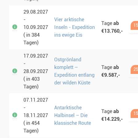
29.08.2027
-
Vier arktische
Tage
ab
15
10.09.2027
Inseln - Expedition
€13.760,-
( in 384
ins ewige Eis
Tagen)
17.09.2027
Ostgrönland
-
komplett –
Tage
ab
25
28.09.2027
Expedition entlang
€9.587,-
( in 403
der wilden Küste
Tagen)
07.11.2027
-
Antarktische
Tage
ab
15
18.11.2027
Halbinsel – Die
€14.229,-
( in 454
klassische Route
Tagen)