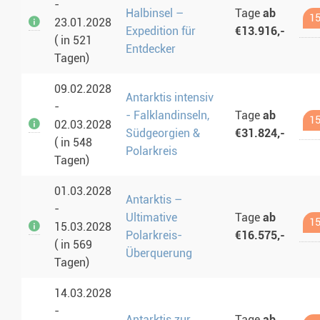
-
Halbinsel –
Tage
ab
15
23.01.2028
Expedition für
€13.916,-
( in 521
Entdecker
Tagen)
09.02.2028
Antarktis intensiv
-
- Falklandinseln,
Tage
ab
15
02.03.2028
Südgeorgien &
€31.824,-
( in 548
Polarkreis
Tagen)
01.03.2028
Antarktis –
-
Ultimative
Tage
ab
15
15.03.2028
Polarkreis-
€16.575,-
( in 569
Überquerung
Tagen)
14.03.2028
-
Antarktis zur
Tage
ab