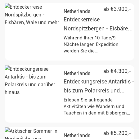
beeindruckende Tierwelt
Spitzbergens, mit etwas Glück
€3.900,-
ab
Netherlands
sogar majestätische Eisbären,
Entdeckerreise
hautnah zu erleben. Genießen
Sie unvergessliche Erlebnisse
Nordspitzbergen - Eisbären,
in der Mitternachtssonne und
Wale und mehr
Während Ihrer 10 Tage/9
entdecken Sie die arktische
Nächte langen Expedition
Wildnis!
werden Sie die
beeindruckenden Landschaften
Nordspitzbergens erkunden.
Halten Sie Ausschau nach
€4.300,-
ab
Netherlands
Eisbären, Wale und anderen
Entdeckungsreise Antarktis -
faszinierenden Tierarten,
während Sie durch die
bis zum Polarkreis und
atemberaubende Eislandschaft
darüber hinaus
Erleben Sie aufregende
navigieren.
Aktivitäten wie Wandern und
Tauchen in den mit Eisbergen
gefüllten Gewässern der
Antarktis, während Sie
vielfältige Wildtiere
€5.200,-
ab
Netherlands