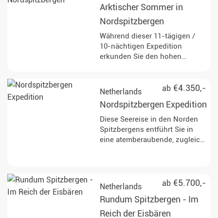
beobachten, darunter
Arktischer Sommer in
Buckelwale, Pinguine und
Robben an verschiedenen
Nordspitzbergen
atemberaubenden Orten wie
Während dieser 11-tägigen /
Deception Island und Paradise
10-nächtigen Expedition
Bay. Genießen Sie Zodiac-
erkunden Sie den hohen
Kreuzfahrten und Landungen,
Norden von Spitzbergen im
die atemberaubende Ausblicke
arktischen Sommer. Die Reise
auf Gletscher bieten und die
führt zu entlegenen Fjorden,
€4.350,-
ab
Netherlands
Möglichkeit, den antarktischen
mächtigen Gletschern und
Kontinent zu betreten.
Nordspitzbergen Expedition
weiten Tundralandschaften.
Unterwegs haben Sie die
Diese Seereise in den Norden
Gelegenheit, Eisbären, Rentiere
Spitzbergens entführt Sie in
und seltene Vogelarten in
eine atemberaubende, zugleich
ihrem natürlichen Lebensraum
extreme Natur und
zu beobachten und mehr über
eindrucksvollste Landschaft,
die Geschichte des Walfangs
welche die Arktis zu bieten hat.
und die geologischen
Halten Sie nach wilden Tieren
€5.700,-
ab
Netherlands
Besonderheiten der Region zu
und vor allem dem König der
Rundum Spitzbergen - Im
erfahren.
Arktis, dem Eisbären Ausschau!
Reich der Eisbären