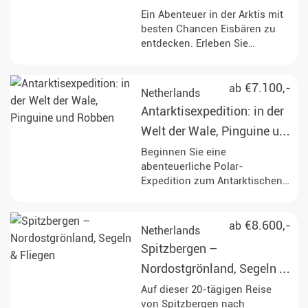
Ein Abenteuer in der Arktis mit
besten Chancen Eisbären zu
entdecken. Erleben Sie
Spitzbergen bei einer
Umrundung, tauchen Sie in
faszinierende Landschaften ein
€7.100,-
ab
Netherlands
und beobachten Sie
Antarktisexpedition: in der
vorbeiziehende Fjorde.
Welt der Wale, Pinguine und
Robben
Beginnen Sie eine
abenteuerliche Polar-
Expedition zum Antarktischen
Kreis, erkunden Sie ikonische
Orte wie Elephant Island und
das Weddellmeer, während Sie
€8.600,-
ab
Netherlands
an Aktivitäten wie Zodiac-
Spitzbergen –
Ausflügen, Kajakfahren und der
Beobachtung von Wildtieren
Nordostgrönland, Segeln &
teilnehmen. Erleben Sie die
Fliegen
Auf dieser 20-tägigen Reise
atemberaubenden
von Spitzbergen nach