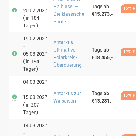
-
Halbinsel –
Tage
ab
12% Pr
20.02.2027
Die klassische
€15.273,-
( in 184
Route
Tagen)
19.02.2027
Antarktis –
-
Ultimative
Tage
ab
12% Pr
05.03.2027
Polarkreis-
€18.455,-
( in 194
Überquerung
Tagen)
04.03.2027
-
Antarktis zur
Tage
ab
12% Pr
15.03.2027
Walsaison
€13.281,-
( in 207
Tagen)
14.03.2027
-