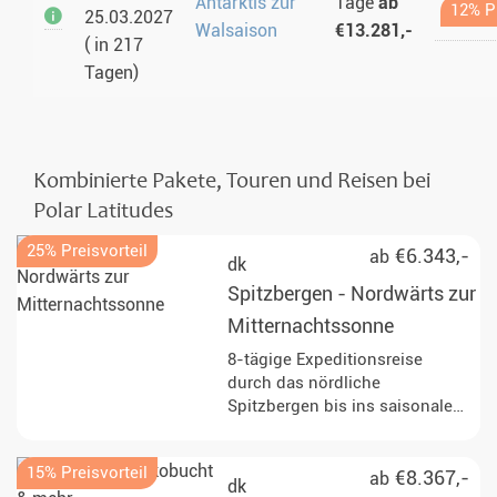
Antarktis zur
Tage
ab
12% Pr
25.03.2027
Walsaison
€13.281,-
( in 217
Tagen)
Kombinierte Pakete, Touren und Reisen bei
Polar Latitudes
25% Preisvorteil
€6.343,-
ab
dk
Spitzbergen - Nordwärts zur
Mitternachtssonne
8-tägige Expeditionsreise
durch das nördliche
Spitzbergen bis ins saisonale
Packeis nördlich von Svalbard.
Erleben Sie Walrosse, Seevögel
15% Preisvorteil
und mit etwas Glück Eisbären
€8.367,-
ab
dk