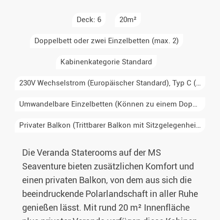
Deck: 6
20m²
Doppelbett oder zwei Einzelbetten (max. 2)
Kabinenkategorie Standard
230V Wechselstrom (Europäischer Standard), Typ C (Runder Zweipolstecker, Europa, Südamerika), Typ E/F (Schuko, zwei runde Pole mit Erdung, Deutschland, Frankreich, Skandinavien)
Umwandelbare Einzelbetten (Können zu einem Doppelbett kombiniert werden)
Privater Balkon (Trittbarer Balkon mit Sitzgelegenheit, nur für diese Kabine zugänglich)
Die Veranda Staterooms auf der MS
Seaventure bieten zusätzlichen Komfort und
einen privaten Balkon, von dem aus sich die
beeindruckende Polarlandschaft in aller Ruhe
genießen lässt. Mit rund 20 m² Innenfläche