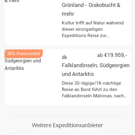
sowie Gletscher, Fjorde und
Grönland - Diskobucht &
arktische Tundra. Start und
Ende in Longyearbyen.
mehr
Kultur trifft auf Natur während
dieser einzigartigen
Expeditions Reise zur
Diskobucht von Grönland.
Tauchen Sie in faszinierende
30% Preisvorteil
Landschaften ein und erleben
€19.959,-
ab
dk
Sie den arktischen Sommer
Falklandinseln, Südgeorgien
hautnah!
und Antarktis
Diese 20-tägige/18-nächtige
Reise an Bord führt zu den
Falklandinseln Malvinas, nach
Südgeorgien und zur
Antarktischen Halbinsel durch
den Südatlantik und
antarktische Gewässer.
Weitere Expeditionsanbieter
Zwischen Anlandungen,
Vorträgen und Seetagen stehen