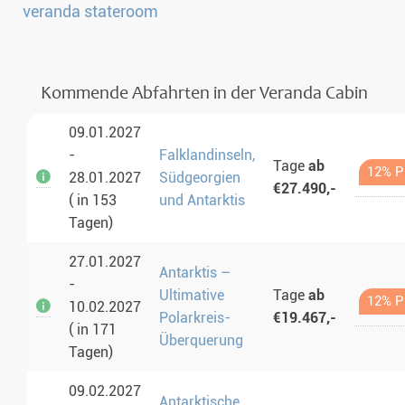
Kommende Abfahrten in der Veranda Cabin
09.01.2027
-
Falklandinseln,
Tage
ab
12% Pr
28.01.2027
Südgeorgien
€27.490,-
( in 153
und Antarktis
Tagen)
27.01.2027
Antarktis –
-
Ultimative
Tage
ab
12% Pr
10.02.2027
Polarkreis-
€19.467,-
( in 171
Überquerung
Tagen)
09.02.2027
Antarktische