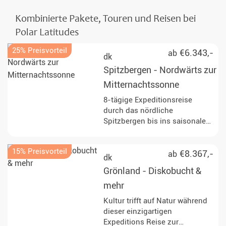
Kombinierte Pakete, Touren und Reisen bei
Polar Latitudes
25% Preisvorteil
€6.343,-
ab
dk
Spitzbergen - Nordwärts zur
Mitternachtssonne
8-tägige Expeditionsreise
durch das nördliche
Spitzbergen bis ins saisonale
Packeis nördlich von Svalbard.
Erleben Sie Walrosse, Seevögel
15% Preisvorteil
und mit etwas Glück Eisbären
€8.367,-
ab
dk
sowie Gletscher, Fjorde und
Grönland - Diskobucht &
arktische Tundra. Start und
Ende in Longyearbyen.
mehr
Kultur trifft auf Natur während
dieser einzigartigen
Expeditions Reise zur