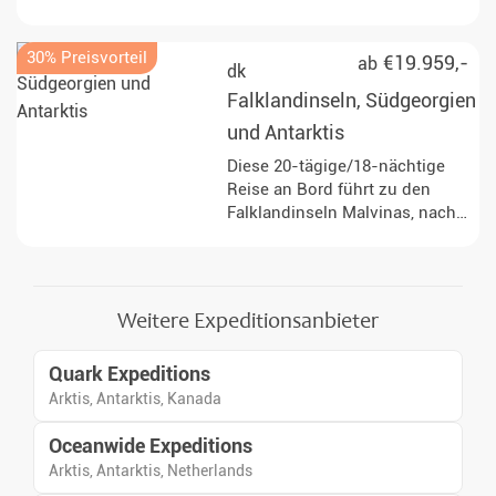
Diskobucht von Grönland.
Tauchen Sie in faszinierende
30% Preisvorteil
Landschaften ein und erleben
€19.959,-
ab
dk
Sie den arktischen Sommer
Falklandinseln, Südgeorgien
hautnah!
und Antarktis
Diese 20-tägige/18-nächtige
Reise an Bord führt zu den
Falklandinseln Malvinas, nach
Südgeorgien und zur
Antarktischen Halbinsel durch
den Südatlantik und
antarktische Gewässer.
Weitere Expeditionsanbieter
Zwischen Anlandungen,
Vorträgen und Seetagen stehen
Quark Expeditions
Tierbeobachtungen,
Polarforschungsgeschichte
Arktis, Antarktis, Kanada
sowie Landschaften aus Fels,
Oceanwide Expeditions
Eis und Ozean im Mittelpunkt.
Arktis, Antarktis, Netherlands