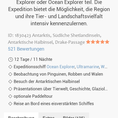
Explorer oder Ocean Explorer teil. Die
Fr. 02.03.2029
12 Tage
€12.587,-
MEHR
Expedition bietet die Möglichkeit, die Region
und ihre Tier- und Landschaftsvielfalt
Sa. 10.03.2029
11 Tage
€10.427,-
MEHR
intensiv kennenzulernen.
Mo. 12.03.2029
12 Tage
€11.647,-
MEHR
ID: 1830423 Antarktis, Südliche Shetlandinseln,
So. 28.02.2027
12 Tage
€14.296,-
INFO
Antarktische Halbinsel, Drake-Passage
●●●●●
521 Bewertungen
12 Tage / 11 Nächte
Expeditionsschiff
Ocean Explorer
,
Ultramarine
,
World Voyager
Beobachtung von Pinguinen, Robben und Walen
Besuch der Antarktischen Halbinsel
Präsentationen über Tierwelt, Geschichte, Glaziologie und Geologie
optionale Paddeltour
Reise an Bord eines eisverstärkten Schiffes
Beschreibung
Extras
Bilder (135)