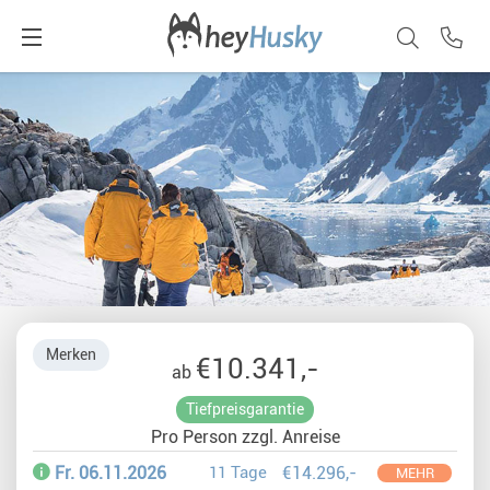
Merken
€10.341,-
ab
Tiefpreisgarantie
Pro Person zzgl. Anreise
Fr. 06.11.2026
11 Tage
€14.296,-
MEHR