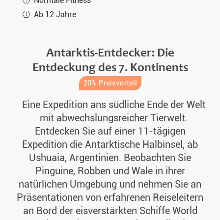
Normale Fitness
Mi. 15.11.2028
11 Tage
€12.074,-
MEHR
Ab 12 Jahre
Fr. 24.11.2028
11 Tage
€12.074,-
MEHR
Mo. 27.11.2028
12 Tage
€12.758,-
MEHR
Antarktis-Entdecker: Die
So. 03.12.2028
11 Tage
€12.074,-
MEHR
Entdeckung des 7. Kontinents
Do. 07.12.2028
12 Tage
€12.758,-
MEHR
20% Preisvorteil
So. 17.12.2028
12 Tage
€13.784,-
MEHR
Eine Expedition ans südliche Ende der Welt
mit abwechslungsreicher Tierwelt.
Di. 19.12.2028
11 Tage
€11.709,-
MEHR
Entdecken Sie auf einer 11-tägigen
Mi. 27.12.2028
12 Tage
€15.152,-
MEHR
Expedition die Antarktische Halbinsel, ab
Mi. 03.01.2029
11 Tage
€14.297,-
MEHR
Ushuaia, Argentinien. Beobachten Sie
Pinguine, Robben und Wale in ihrer
Di. 20.02.2029
11 Tage
€10.427,-
MEHR
natürlichen Umgebung und nehmen Sie an
Di. 20.02.2029
12 Tage
€12.587,-
MEHR
Präsentationen von erfahrenen Reiseleitern
an Bord der eisverstärkten Schiffe World
Do. 01.03.2029
11 Tage
€10.427,-
MEHR