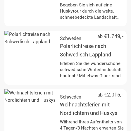
Begeben Sie sich auf eine
Huskytour durch die weite,
schneebedeckte Landschaft
Nordschwedens und erleben
Sie die unberührte Natur mit all
ihren Schönheiten.
€1.749,-
ab
Schweden
Polarlichtreise nach
Schwedisch Lappland
Erleben Sie die wunderschöne
schwedische Winterlandschaft
hautnah! Mit etwas Glück sind
die Bedingungen günstig, um
die leuchtenden Nordlichter zu
bestaunen.
€2.015,-
ab
Schweden
Weihnachtsferien mit
Nordlichtern und Huskys
Während Ihres Aufenthalts von
4 Tagen/3 Nächten erwarten Sie