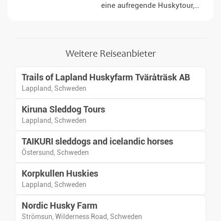
eine aufregende Huskytour,
eine Schneemobilsafari und die
besten Chancen, die
faszinierenden Nordlichter zu
beobachten. Erkunden Sie die
Weitere Reiseanbieter
schneebedeckte Landschaft
und genießen Sie köstliche
Trails of Lapland Huskyfarm Tväråträsk AB
traditionelle Küche in der
Abgelegenheit Schwedisch-
Lappland, Schweden
Lapplands!
Kiruna Sleddog Tours
Lappland, Schweden
TAIKURI sleddogs and icelandic horses
Östersund, Schweden
Korpkullen Huskies
Lappland, Schweden
Nordic Husky Farm
Strömsun, Wilderness Road, Schweden