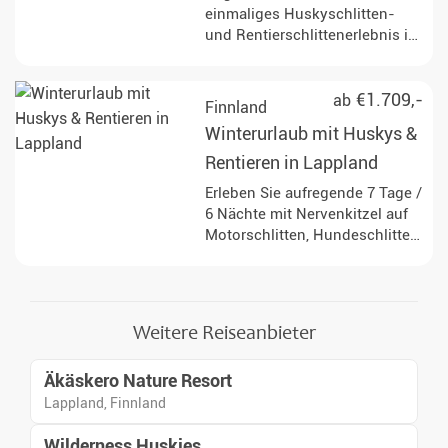
einmaliges Huskyschlitten-
und Rentierschlittenerlebnis in
der finnischen Wildnis und
genießen Sie gleichzeitig den
Komfort Ihrer luxuriösen
€1.709,-
ab
Finnland
Unterkunft in der malerischen
Winterurlaub mit Huskys &
Umgebung von Iso Syöte.
Rentieren in Lappland
Erleben Sie aufregende 7 Tage /
6 Nächte mit Nervenkitzel auf
Motorschlitten, Hundeschlitten
und vieles mehr im
wunderschönen Finnisch-
Lappland.
Weitere Reiseanbieter
Äkäskero Nature Resort
Lappland, Finnland
Wilderness Huskies