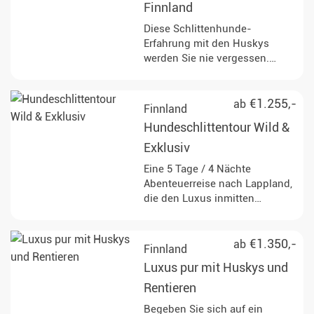
Finnland
Diese Schlittenhunde-
Erfahrung mit den Huskys
werden Sie nie vergessen.
Entdecken Sie eine
atemberaubende Landschaft
und entkommen Sie dem Alltag
€1.255,-
ab
Finnland
in den schneebedeckten
Hundeschlittentour Wild &
Wäldern Finnlands.
Exklusiv
Eine 5 Tage / 4 Nächte
Abenteuerreise nach Lappland,
die den Luxus inmitten
winterlicher Ruhe mit rustikaler
Tradition verbindet. Diese Tour
ist für alle geeignet, die die
€1.350,-
ab
Finnland
wilde Schönheit des hohen
Luxus pur mit Huskys und
Nordens kennenlernen wollen
oder sich bereits darin verliebt
Rentieren
haben.
Begeben Sie sich auf ein