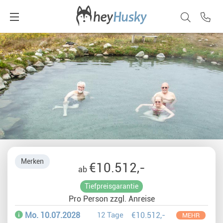
Merken
€10.512,-
ab
Tiefpreisgarantie
Pro Person zzgl. Anreise
Mo. 10.07.2028
12 Tage
€10.512,-
MEHR