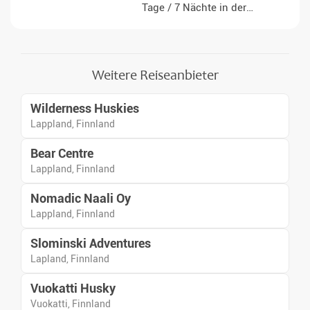
Tage / 7 Nächte in der
wunderschönen Umgebung
von Finnisch-Lappland – ganz
weit weg vom Alltagsstress. Sie
werden in kleinen Gruppen
Weitere Reiseanbieter
reisen und Ihr eigenes
Schneemobil fahren.
Wilderness Huskies
Lappland, Finnland
Bear Centre
Lappland, Finnland
Nomadic Naali Oy
Lappland, Finnland
Slominski Adventures
Lapland, Finnland
Vuokatti Husky
Vuokatti, Finnland