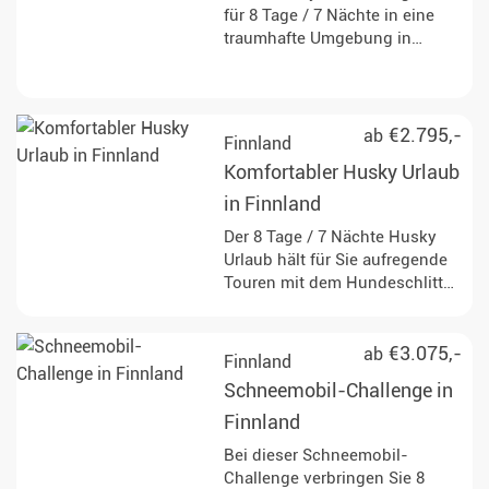
für 8 Tage / 7 Nächte in eine
traumhafte Umgebung in
Finnisch-Lappland und lässt
Sie dem Alltag schnell
entkommen. Treffen Sie
faszinierende Huskys und
€2.795,-
ab
Finnland
werden Sie zum Musher!
Komfortabler Husky Urlaub
in Finnland
Der 8 Tage / 7 Nächte Husky
Urlaub hält für Sie aufregende
Touren mit dem Hundeschlitten
durch die finnische Natur
bereit. Freuen Sie sich auf
traumhafte Unterkünfte und
€3.075,-
ab
Finnland
zugleich das einfache Leben im
Schneemobil-Challenge in
hohen Norden.
Finnland
Bei dieser Schneemobil-
Challenge verbringen Sie 8