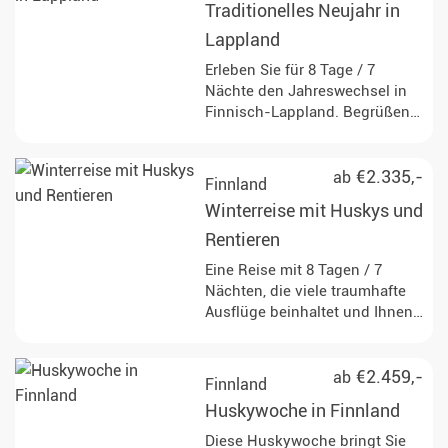
Traditionelles Neujahr in
Lappland
Erleben Sie für 8 Tage / 7
Nächte den Jahreswechsel in
Finnisch-Lappland. Begrüßen
Sie das neue Jahr inmitten der
Natur!
€2.335,-
ab
Finnland
Winterreise mit Huskys und
Rentieren
Eine Reise mit 8 Tagen / 7
Nächten, die viele traumhafte
Ausflüge beinhaltet und Ihnen
den hohen Norden von seiner
schönsten Seite zeigt. Ihr
persönlicher Wintertraum
€2.459,-
ab
Finnland
erwartet Sie.
Huskywoche in Finnland
Diese Huskywoche bringt Sie