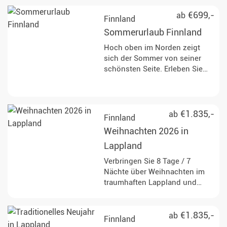
€699,-
ab
Finnland
Sommerurlaub Finnland
Hoch oben im Norden zeigt
sich der Sommer von seiner
schönsten Seite. Erleben Sie
Finnland und die
Mitternachtssonne während
dieser 8 Tage/ 7 Nächte Reise
oder einer Reisedauer Ihrer
€1.835,-
ab
Finnland
Wahl. Hier kommt jeder
Weihnachten 2026 in
Outdoor-Fan auf seine Kosten.
Lappland
Verbringen Sie 8 Tage / 7
Nächte über Weihnachten im
traumhaften Lappland und
treffen Sie den
Weihnachtsmann persönlich.
€1.835,-
ab
Finnland