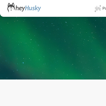
Po
Alle Termi
Direktflüg
Norwegen
Schweden
Finnland
Alaska
Yukon
Yellowknif