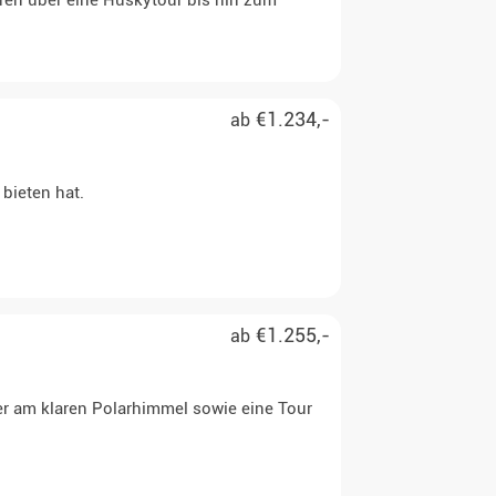
en über eine Huskytour bis hin zum
€1.234,-
ab
 bieten hat.
€1.255,-
ab
r am klaren Polarhimmel sowie eine Tour