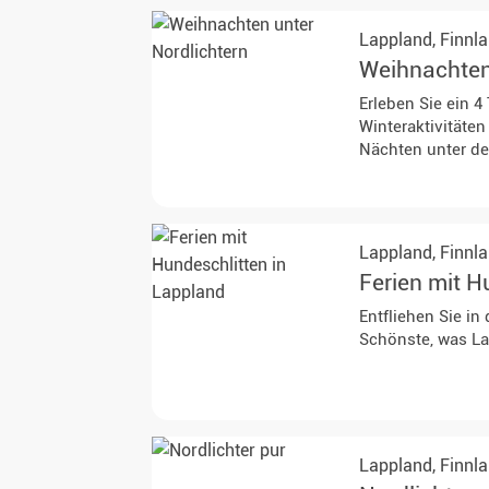
Lappland,
Finnl
Weihnachten
Erleben Sie ein 
Winteraktivitäte
Nächten unter d
Lappland,
Finnl
Ferien mit H
Entfliehen Sie i
Schönste, was La
Lappland,
Finnl