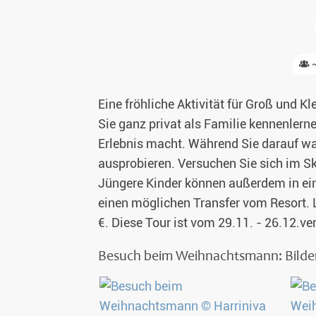
Glasiglus 
~
Silvester 
Eine fröhliche Aktivität für Groß und 
Winterurl
Sie ganz privat als Familie kennenlern
Weihnacht
Erlebnis macht. Während Sie darauf wa
ausprobieren. Versuchen Sie sich im 
Jüngere Kinder können außerdem in ei
einen möglichen Transfer vom Resort. L
€. Diese Tour ist vom 29.11. - 26.12.ve
Besuch beim Weihnachtsmann: Bilde