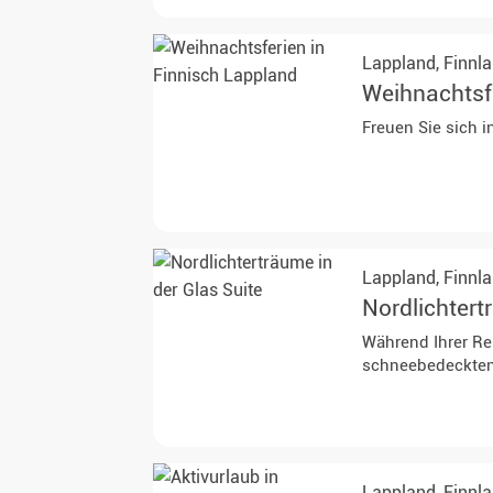
Lappland,
Finnl
Weihnachtsfe
Freuen Sie sich i
Lappland,
Finnl
Nordlichtert
Während Ihrer Re
schneebedeckten 
Lappland,
Finnl