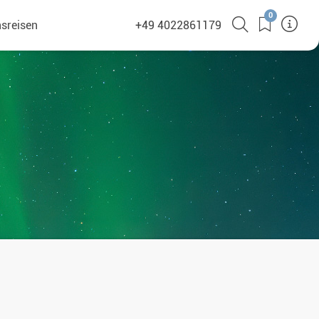
0
sreisen
+49 4022861179
(381)
en