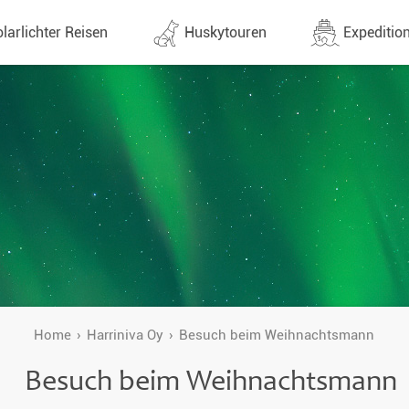
larlichter Reisen
Huskytouren
Expedition
ne (1438)
Alle Termine (632)
Alle Expeditionen 
e
Direktflüge
Expeditionensreis
Günstige 1 Stoppflüge
Antarktis Reisen
Arktis Reisen
Lappland & Skandinavien
Planung & Infos
Finnland
Schweden
Home
Harriniva Oy
Besuch beim Weihnachtsmann
Norwegen
Besuch beim Weihnachtsmann
e
Yukon