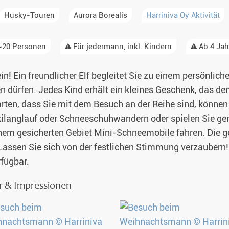
Husky-Touren
Aurora Borealis
Harriniva Oy Aktivität
Alaska
& Spezialunterkünfte
20 Personen
Für jedermann, inkl. Kindern
Ab 4 Jah
unter Nordlichtern 2026-2027
Singlereisen
Klein! Ein freundlicher Elf begleitet Sie zu einem persön
aub 2026-2027
Huskytouren mit Kindern
en dürfen. Jedes Kind erhält ein kleines Geschenk, das d
en 2026
Wildnistouren von Hütte zu Hütte
rten, dass Sie mit dem Besuch an der Reihe sind, können
Skilanglauf oder Schneeschuhwandern oder spielen Sie 
Husky Wochenende
nem gesicherten Gebiet Mini-Schneemobile fahren. Die g
assen Sie sich von der festlichen Stimmung verzaubern! D
Deutschsprachige Guides
rfügbar.
Gruppenreisen mit Hundeschlitten
r & Impressionen
Kleidungsempfehlung
Fragen und Antworten