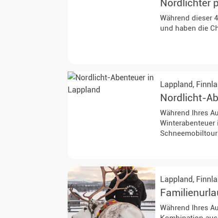
Nordlichter 
Während dieser 4
und haben die Ch
Lappland,
Finnl
Nordlicht-A
Während Ihres Au
Winterabenteuer 
Schneemobiltour
Lappland,
Finnl
Familienurla
Während Ihres Au