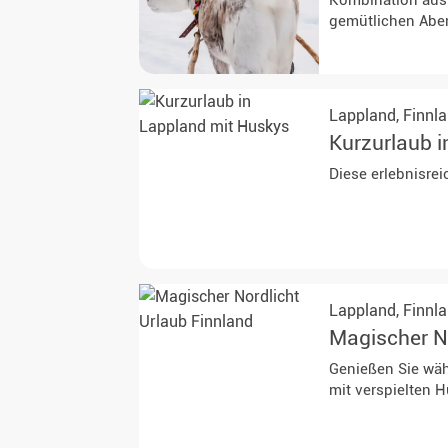
Kombination aus
gemütlichen Abe
Lappland,
Finnl
Kurzurlaub 
Diese erlebnisrei
Lappland,
Finnl
Magischer No
Genießen Sie wäh
mit verspielten