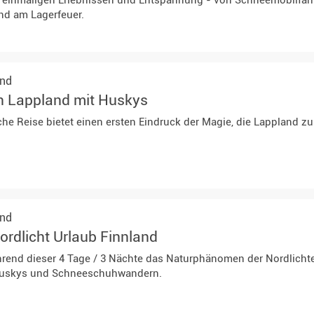
 einmaligen Erlebnissen und Entspannung - von Schneemobilfahr
nd am Lagerfeuer.
and
in Lappland mit Huskys
che Reise bietet einen ersten Eindruck der Magie, die Lappland zu
and
rdlicht Urlaub Finnland
rend dieser 4 Tage / 3 Nächte das Naturphänomen der Nordlichte
 Huskys und Schneeschuhwandern.