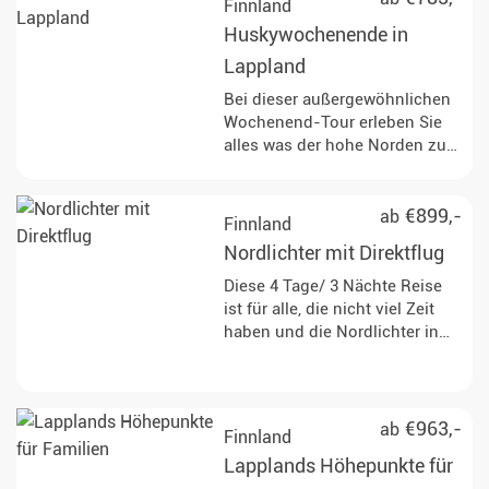
Finnland
Reise ermöglicht Ihnen die
Huskywochenende in
Freiheit Ihr Wochenende ganz
nach Ihren Vorstellungen zu
Lappland
gestalten.
Bei dieser außergewöhnlichen
Wochenend-Tour erleben Sie
alles was der hohe Norden zu
bieten hat. Schnuppern Sie 4
Tage / 3 Nächte in die Magie
des schönen Lapplands.
€899,-
ab
Finnland
Nordlichter mit Direktflug
Diese 4 Tage/ 3 Nächte Reise
ist für alle, die nicht viel Zeit
haben und die Nordlichter in
Finnland erleben wollen. Der
Direktflug ab Hannover bringt
Sie zu Ihrem ganz persönlichen
Wochenend-Abenteuer.
€963,-
ab
Finnland
Lapplands Höhepunkte für