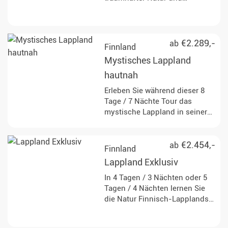
faszinierenden Tieren. Erleben
Sie das Beste, was der hohe
Norden zu bieten hat.
€2.289,-
ab
Finnland
Mystisches Lappland
hautnah
Erleben Sie während dieser 8
Tage / 7 Nächte Tour das
mystische Lappland in seiner
ganzen Schönheit. Neben
faszinierenden
Hundeschlittenfahrten werden
€2.454,-
ab
Finnland
Ausflüge zu einer Rentierfarm
Lappland Exklusiv
und eine Schneemobiltour
angeboten.
In 4 Tagen / 3 Nächten oder 5
Tagen / 4 Nächten lernen Sie
die Natur Finnisch-Lapplands
bei Aktivitäten in kleiner
Gruppe kennen, abgerundet mit