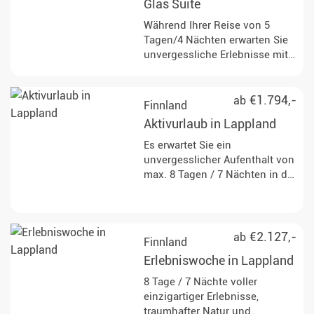
Glas Suite
Während Ihrer Reise von 5
Tagen/4 Nächten erwarten Sie
unvergessliche Erlebnisse mit
Huskys, aufregende Abenteuer
in der schneebedeckten
Wildnis und die Chance, die
€1.794,-
ab
Finnland
märchenhaften Nordlichter
Aktivurlaub in Lappland
direkt aus Ihrer privaten Glas
Suite zu beobachten!
Es erwartet Sie ein
unvergesslicher Aufenthalt von
max. 8 Tagen / 7 Nächten in der
Natur Lapplands mit Huskys,
Rentieren und der Chance auf
Nordlichter.
€2.127,-
ab
Finnland
Erlebniswoche in Lappland
8 Tage / 7 Nächte voller
einzigartiger Erlebnisse,
traumhafter Natur und