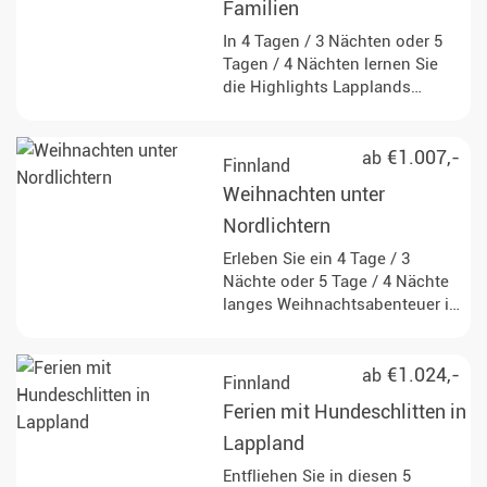
Familien
In 4 Tagen / 3 Nächten oder 5
Tagen / 4 Nächten lernen Sie
die Highlights Lapplands
kennen. Freuen Sie sich auf
Huskys, Rentiere,
Schneemobile und die Chance
€1.007,-
ab
Finnland
auf Nordlichter!
Weihnachten unter
Nordlichtern
Erleben Sie ein 4 Tage / 3
Nächte oder 5 Tage / 4 Nächte
langes Weihnachtsabenteuer in
Finnland, voller spannender
Winteraktivitäten und der
Chance auf Nordlichter.
€1.024,-
ab
Finnland
Genießen Sie die winterliche
Ferien mit Hundeschlitten in
Idylle mit Huskys, Rentieren
und magischen Nächten unter
Lappland
dem Sternenhimmel!
Entfliehen Sie in diesen 5