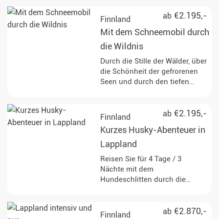
Nächten in Suiten mit
Panoramablick.
€2.195,-
ab
Finnland
Mit dem Schneemobil durch
die Wildnis
Durch die Stille der Wälder, über
die Schönheit der gefrorenen
Seen und durch den tiefen
Winter - mit dem Schneemobil
für 4 Tage / 3 Nächte durch
Finnisch-Lappland.
€2.195,-
ab
Finnland
Kurzes Husky-Abenteuer in
Lappland
Reisen Sie für 4 Tage / 3
Nächte mit dem
Hundeschlitten durch die
winterliche Natur Finnisch-
Lapplands und erleben Sie mit
den treuen Huskys das pure
€2.870,-
ab
Finnland