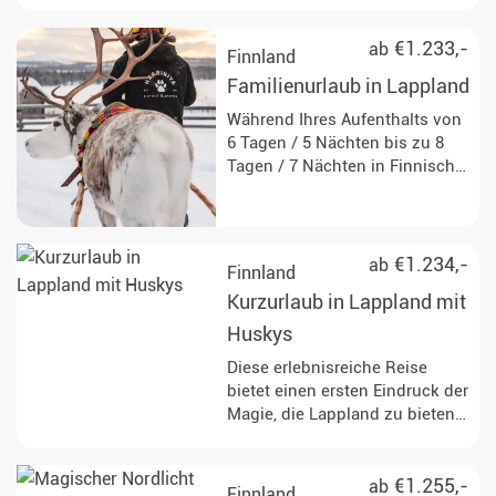
ein unvergessliches
Winterabenteuer in Finnland.
Genießen Sie aufregende
€1.233,-
ab
Finnland
Aktivitäten wie eine Begegnung
Familienurlaub in Lappland
mit Rentieren, eine Nordlicht-
Schneemobiltour und eine
Während Ihres Aufenthalts von
spannende
6 Tagen / 5 Nächten bis zu 8
Hundeschlittenfahrt!
Tagen / 7 Nächten in Finnisch-
Lappland erwartet Sie die ideale
Kombination aus einmaligen
Erlebnissen und Entspannung -
von Schneemobilfahren über
€1.234,-
ab
Finnland
eine Huskytour bis hin zum
Kurzurlaub in Lappland mit
gemütlichen Abend am
Lagerfeuer.
Huskys
Diese erlebnisreiche Reise
bietet einen ersten Eindruck der
Magie, die Lappland zu bieten
hat.
€1.255,-
ab
Finnland