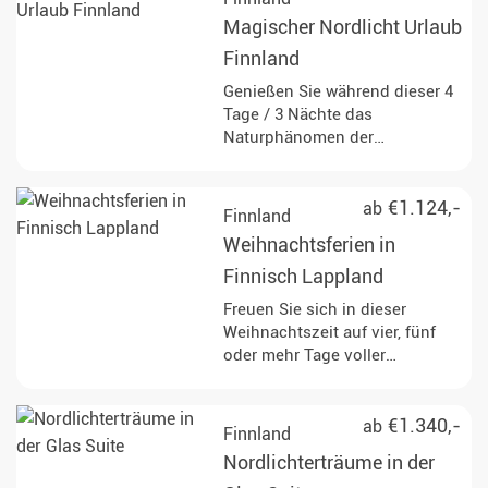
Magischer Nordlicht Urlaub
Finnland
Genießen Sie während dieser 4
Tage / 3 Nächte das
Naturphänomen der
Nordlichter am klaren
Polarhimmel sowie eine Tour
mit verspielten Huskys und
€1.124,-
ab
Finnland
Schneeschuhwandern.
Weihnachtsferien in
Finnisch Lappland
Freuen Sie sich in dieser
Weihnachtszeit auf vier, fünf
oder mehr Tage voller
unverzichtbarer Erlebnisse im
hohen Norden.
€1.340,-
ab
Finnland
Nordlichterträume in der