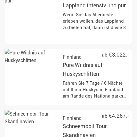
Abenteuer in der Wildnis.
Lappland intensiv und pur
Wenn Sie das Allerbeste
erleben wollen, das Lappland
zu bieten hat, dann ist diese 8
Tage / 7 Nächte Tour das
Richtige für Sie! Entdecken Sie
viele Aktivitäten wie Husky-
Touren, ein Rentiererlebnis und
€3.022,-
ab
Finnland
eine Schneemobilfahrt in
Pure Wildnis auf
atemberaubender Landschaft.
Huskyschlitten
Fahren Sie 7 Tage / 6 Nächte
mit Ihren Huskys in Finnland
am Rande des Nationalparks
Pallas Ylläs durch tief
verschneite
Winterlandschaften.
€4.267,-
ab
Finnland
Schneemobil Tour
Skandinavien