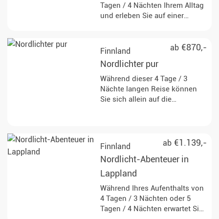
Tagen / 4 Nächten Ihrem Alltag
und erleben Sie auf einer
Husky- und Schneemobiltour
das Schönste, was Lappland zu
bieten hat.
€870,-
ab
Finnland
Nordlichter pur
Während dieser 4 Tage / 3
Nächte langen Reise können
Sie sich allein auf die
sagenumwobenen Nordlichter
konzentrieren und haben die
Chance, diese direkt aus Ihrer
privaten Glas Suite mit eigener
€1.139,-
ab
Finnland
Sauna zu beobachten!
Nordlicht-Abenteuer in
Lappland
Während Ihres Aufenthalts von
4 Tagen / 3 Nächten oder 5
Tagen / 4 Nächten erwartet Sie