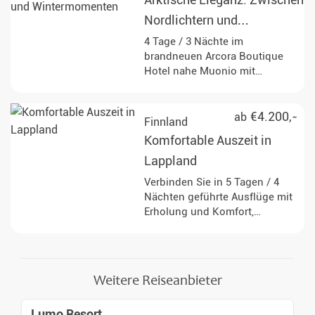
Arktische Eleganz: Zwischen
Nordlichtern und
Wintermomenten
4 Tage / 3 Nächte im
brandneuen Arcora Boutique
Hotel nahe Muonio mit
Vollpension, täglichen
geführten Winteraktivitäten und
sehr guten Chancen auf
€4.200,-
ab
Finnland
Nordlichter.
Komfortable Auszeit in
Lappland
Verbinden Sie in 5 Tagen / 4
Nächten geführte Ausflüge mit
Erholung und Komfort,
während Sie in einer Suite mit
großen Panoramafenstern
übernachten - ideal für die
Beobachtung des
Weitere Reiseanbieter
Nachthimmels direkt vom Bett.
Lumo Resort