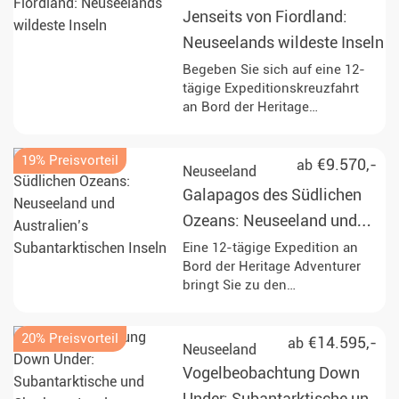
unbewohnte Landschaften und
Jenseits von Fiordland:
beobachten Sie die
unglaubliche Vielfalt an
Neuseelands wildeste Inseln
Meereslebewesen in einer der
Begeben Sie sich auf eine 12-
entlegensten Regionen der
tägige Expeditionskreuzfahrt
Welt.
an Bord der Heritage
Adventurer zur Erkundung der
subantarktischen Inseln
19% Preisvorteil
Neuseelands, darunter die
€9.570,-
ab
Neuseeland
Auckland-, Snares- und
Galapagos des Südlichen
Campbell-Inseln, mit ihren
einzigartigen Tierarten und
Ozeans: Neuseeland und
charakteristischen
Australien’s
Eine 12-tägige Expedition an
Landschaften. Entdecken Sie
Bord der Heritage Adventurer
Subantarktischen Inseln
die Wildnis des Fiordland
bringt Sie zu den
Nationalparks mit seinen
subantarktischen Inseln
Fjorden und vom Eis geformten
Neuseelands und Australiens.
Bergen, begleitet von
20% Preisvorteil
Die Reise führt zu UNESCO-
€14.595,-
ab
Neuseeland
Möglichkeiten zur
Welterbestätten und ermöglicht
Vogelbeobachtung, zur
Vogelbeobachtung Down
Einblicke in die Tierwelt der
Beobachtung von
Region, darunter Albatrosse,