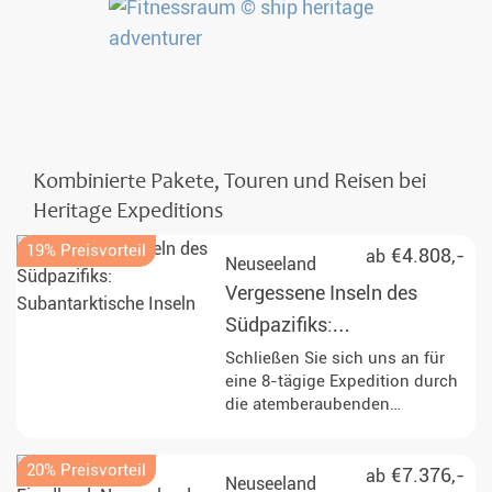
Kombinierte Pakete, Touren und Reisen bei
Heritage Expeditions
19% Preisvorteil
€4.808,-
ab
Neuseeland
Vergessene Inseln des
Südpazifiks:
Subantarktische Inseln
Schließen Sie sich uns an für
eine 8-tägige Expedition durch
die atemberaubenden
Subantarktischen Inseln.
Erleben Sie die einzigartige
20% Preisvorteil
Flora und Fauna, erkunden Sie
€7.376,-
ab
Neuseeland