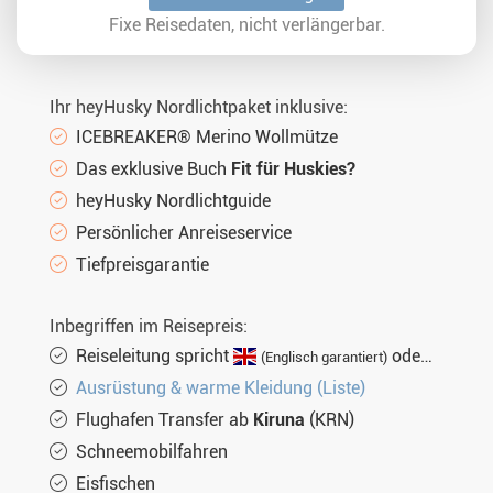
So. 21.02.2027
5 Tage
€2.464,-
MEHR
Fixe Reisedaten, nicht verlängerbar.
So. 28.02.2027
5 Tage
€2.464,-
MEHR
So. 07.03.2027
5 Tage
€2.464,-
MEHR
Ihr heyHusky Nordlichtpaket inklusive:
So. 14.03.2027
5 Tage
€2.464,-
MEHR
ICEBREAKER® Merino Wollmütze
Das exklusive Buch
Fit für Huskies?
So. 21.03.2027
5 Tage
€2.464,-
MEHR
heyHusky Nordlichtguide
So. 28.03.2027
5 Tage
€2.464,-
MEHR
Persönlicher Anreiseservice
So. 04.04.2027
5 Tage
€2.464,-
Tiefpreisgarantie
MEHR
Inbegriffen im Reisepreis:
Reiseleitung spricht
oder
(Englisch garantiert)
(nich
Ausrüstung & warme Kleidung (Liste)
Flughafen Transfer ab
Kiruna
(KRN)
Schneemobilfahren
Eisfischen