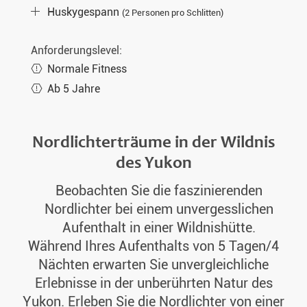
Sa. 19.12.2026
5 Tage
€999,-
MEHR
Huskygespann
(2 Personen pro Schlitten)
Sa. 26.12.2026
5 Tage
€999,-
MEHR
Anforderungslevel:
Di. 29.12.2026
5 Tage
€999,-
MEHR
Normale Fitness
Sa. 02.01.2027
5 Tage
€999,-
MEHR
Ab 5 Jahre
Di. 05.01.2027
5 Tage
€999,-
MEHR
Sa. 09.01.2027
5 Tage
€999,-
Nordlichterträume in der Wildnis
MEHR
des Yukon
Di. 12.01.2027
5 Tage
€999,-
MEHR
Beobachten Sie die faszinierenden
Sa. 16.01.2027
5 Tage
€999,-
MEHR
Nordlichter bei einem unvergesslichen
Di. 19.01.2027
5 Tage
€999,-
MEHR
Aufenthalt in einer Wildnishütte.
Sa. 23.01.2027
5 Tage
€999,-
Während Ihres Aufenthalts von 5 Tagen/4
MEHR
Nächten erwarten Sie unvergleichliche
Di. 26.01.2027
5 Tage
€999,-
MEHR
Erlebnisse in der unberührten Natur des
Sa. 30.01.2027
5 Tage
€999,-
MEHR
Yukon. Erleben Sie die Nordlichter von einer