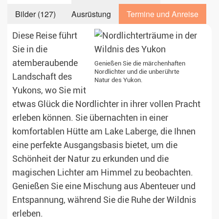
Sa. 13.03.2027
5 Tage
€999,-
MEHR
Bilder (127)
Ausrüstung
Termine und Anreise
Di. 16.03.2027
5 Tage
€999,-
MEHR
Diese Reise führt
Sa. 20.03.2027
5 Tage
€999,-
MEHR
Sie in die
Di. 23.03.2027
5 Tage
€999,-
MEHR
atemberaubende
Genießen Sie die märchenhaften
Nordlichter und die unberührte
Landschaft des
Sa. 27.03.2027
5 Tage
€999,-
MEHR
Natur des Yukon.
Yukons, wo Sie mit
etwas Glück die Nordlichter in ihrer vollen Pracht
erleben können. Sie übernachten in einer
komfortablen Hütte am Lake Laberge, die Ihnen
eine perfekte Ausgangsbasis bietet, um die
Schönheit der Natur zu erkunden und die
magischen Lichter am Himmel zu beobachten.
Genießen Sie eine Mischung aus Abenteuer und
Entspannung, während Sie die Ruhe der Wildnis
erleben.