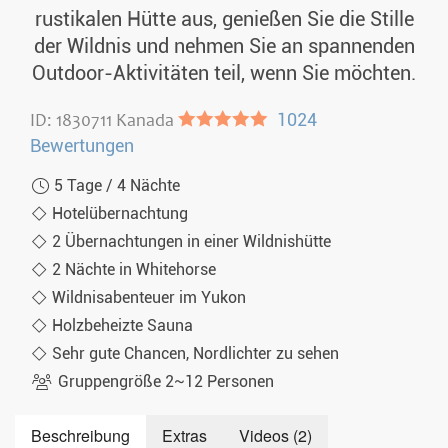
rustikalen Hütte aus, genießen Sie die Stille
Di. 02.02.2027
5 Tage
€999,-
MEHR
der Wildnis und nehmen Sie an spannenden
Sa. 06.02.2027
5 Tage
€999,-
MEHR
Outdoor-Aktivitäten teil, wenn Sie möchten.
Di. 09.02.2027
5 Tage
€999,-
MEHR
ID: 1830711 Kanada
●●●●●
1024
Sa. 13.02.2027
5 Tage
€999,-
MEHR
Bewertungen
Di. 16.02.2027
5 Tage
€999,-
MEHR
5 Tage / 4 Nächte
Hotelübernachtung
Sa. 20.02.2027
5 Tage
€999,-
MEHR
2 Übernachtungen in einer Wildnishütte
Di. 23.02.2027
5 Tage
€999,-
MEHR
2 Nächte in Whitehorse
Wildnisabenteuer im Yukon
Sa. 27.02.2027
5 Tage
€999,-
MEHR
Holzbeheizte Sauna
Di. 02.03.2027
5 Tage
€999,-
MEHR
Sehr gute Chancen, Nordlichter zu sehen
Sa. 06.03.2027
5 Tage
€999,-
MEHR
Gruppengröße 2~12 Personen
Di. 09.03.2027
5 Tage
€999,-
MEHR
Beschreibung
Extras
Videos (2)