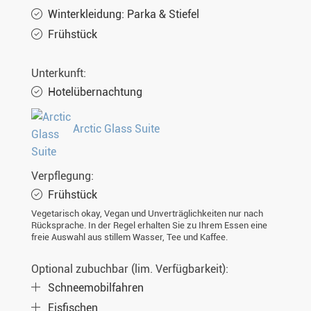
Winterkleidung: Parka & Stiefel
Mi. 24.03.2027
5 Tage
€1.433,-
MEHR
Frühstück
Sa. 27.03.2027
5 Tage
€1.433,-
MEHR
Mi. 31.03.2027
5 Tage
€1.340,-
MEHR
Unterkunft:
Hotelübernachtung
Sa. 03.04.2027
5 Tage
€1.340,-
MEHR
Mi. 07.04.2027
5 Tage
€1.340,-
MEHR
Arctic Glass Suite
Sa. 10.04.2027
5 Tage
€1.340,-
MEHR
Verpflegung:
Mi. 14.04.2027
5 Tage
€1.340,-
MEHR
Frühstück
Sa. 17.04.2027
5 Tage
€1.340,-
MEHR
Vegetarisch okay, Vegan und Unverträglichkeiten nur nach
Rücksprache. In der Regel erhalten Sie zu Ihrem Essen eine
Mi. 21.04.2027
5 Tage
€1.340,-
MEHR
freie Auswahl aus stillem Wasser, Tee und Kaffee.
Sa. 24.04.2027
5 Tage
€1.340,-
MEHR
Optional zubuchbar (lim. Verfügbarkeit):
Schneemobilfahren
Eisfischen