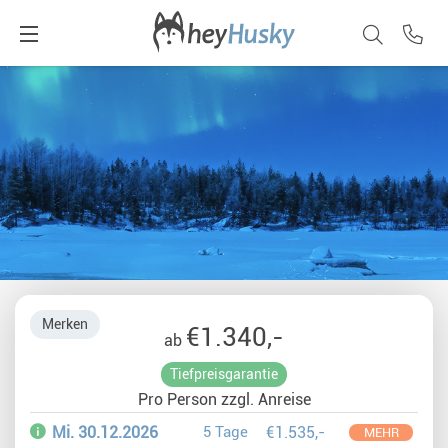
Merken
€1.340,-
ab
Tiefpreisgarantie
Pro Person zzgl. Anreise
Mi. 30.12.2026
5 Tage
€1.535,-
MEHR