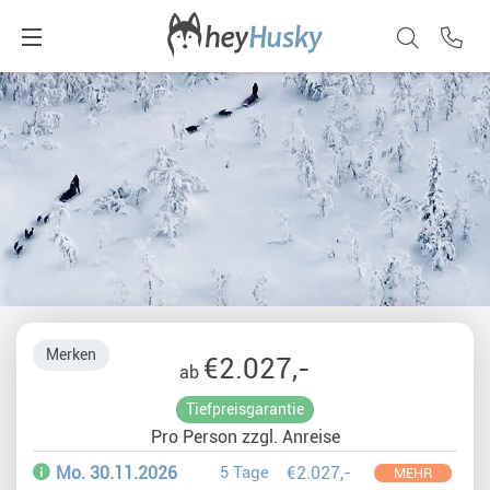
Merken
€2.027,-
ab
Tiefpreisgarantie
Pro Person zzgl. Anreise
Mo. 30.11.2026
5 Tage
€2.027,-
MEHR