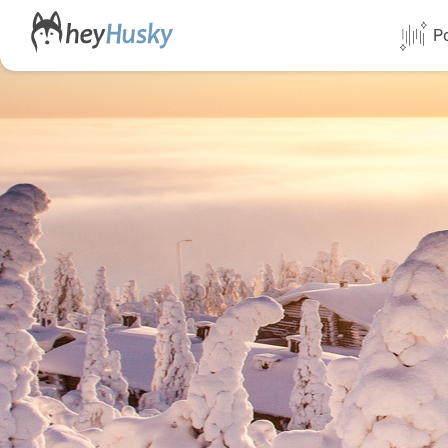
Po
Alle Termi
Direktflüg
Norwegen
Schweden
Finnland
Alaska
Yukon
Yellowknif