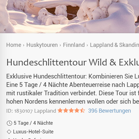
Alaska
& Spezialunterkünfte
unter Nordlichtern 2026-2027
Singlereisen
Home
Huskytouren
Finnland
Lappland & Skandi
aub 2026-2027
Huskytouren mit Kindern
Hundeschlittentour Wild & Exkl
en 2026
Wildnistouren von Hütte zu Hütte
Exklusive Hundeschlittentour: Kombinieren Sie L
Husky Wochenende
Eine 5 Tage / 4 Nächte Abenteuerreise nach Lapp
Deutschsprachige Guides
mit rustikaler Tradition verbindet. Diese Tour ist 
hohen Nordens kennenlernen wollen oder sich ber
Gruppenreisen mit Hundeschlitten
ID: 1830107 Lappland
●●●●◐
396 Bewertungen
Kleidungsempfehlung
5 Tage / 4 Nächte
Luxus-Hotel-Suite
Fragen und Antworten