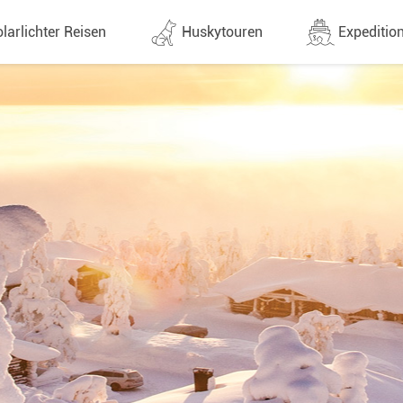
larlichter Reisen
Huskytouren
Expedition
ne (1437)
Alle Termine (630)
Alle Expeditionen 
e
Direktflüge
Expeditionensreis
Günstige 1 Stoppflüge
Antarktis Reisen
Arktis Reisen
Lappland & Skandinavien
Planung & Infos
Finnland
Schweden
Norwegen
e
Yukon