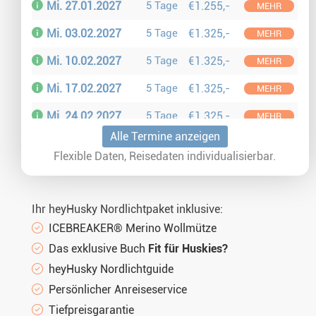
Mi. 27.01.2027
5 Tage
€1.255,-
MEHR
Mi. 03.02.2027
5 Tage
€1.325,-
MEHR
Mi. 10.02.2027
5 Tage
€1.325,-
MEHR
Mi. 17.02.2027
5 Tage
€1.325,-
MEHR
Mi. 24.02.2027
5 Tage
€1.325,-
MEHR
Alle Termine anzeigen
Mi. 03.03.2027
5 Tage
€1.325,-
MEHR
Flexible Daten, Reisedaten individualisierbar.
Mi. 10.03.2027
5 Tage
€1.325,-
MEHR
Mi. 17.03.2027
5 Tage
€1.255,-
MEHR
Ihr heyHusky Nordlichtpaket inklusive:
Mi. 24.03.2027
5 Tage
€1.255,-
MEHR
ICEBREAKER® Merino Wollmütze
Das exklusive Buch
Fit für Huskies?
Mi. 31.03.2027
5 Tage
€1.255,-
MEHR
heyHusky Nordlichtguide
Mi. 30.12.2026
5 Tage
€1.325,-
INFO
Persönlicher Anreiseservice
Tiefpreisgarantie