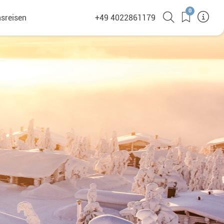
0
sreisen
+49 4022861179
(380)
en