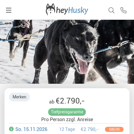
Merken
€2.790,-
ab
Tiefpreisgarantie
Pro Person zzgl. Anreise
So. 15.11.2026
12 Tage
€2.790,-
MEHR